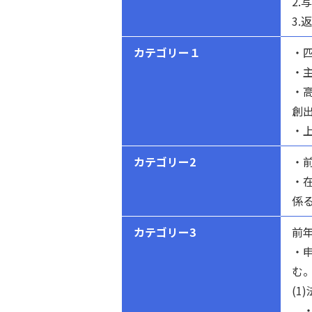
2
3
カテゴリー１
・
・
・
創
・
カテゴリー2
・
・
係
カテゴリー3
前
・
む
(1
・