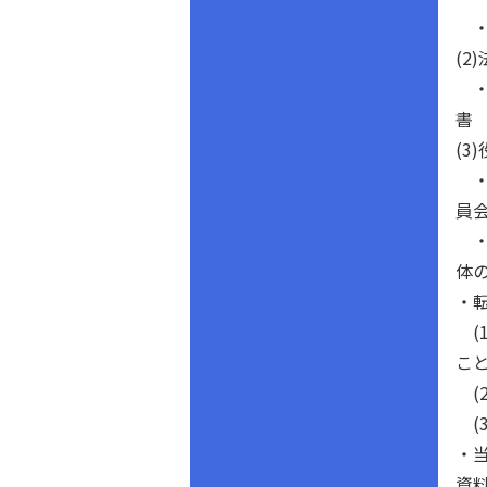
・
(2
・
書
(
・
員
・
体
・
(
こ
(
(
・
資