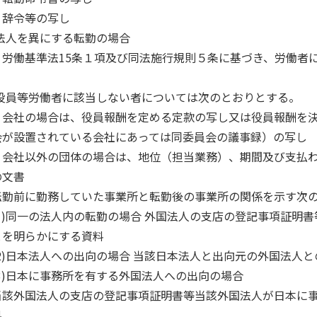
辞令等の写し
)法人を異にする転勤の場合
労働基準法15条１項及び同法施行規則５条に基づき、労働者
3)役員等労働者に該当しない者については次のとおりとする。
会社の場合は、役員報酬を定める定款の写し又は役員報酬を決
会が設置されている会社にあっては同委員会の議事録）の写し
会社以外の団体の場合は、地位（担当業務）、期間及び支払わ
の文書
転勤前に勤務していた事業所と転勤後の事業所の関係を示す次
1)同一の法人内の転勤の場合 外国法人の支店の登記事項証明
とを明らかにする資料
2)日本法人への出向の場合 当該日本法人と出向元の外国法人
3)日本に事務所を有する外国法人への出向の場合
当該外国法人の支店の登記事項証明書等当該外国法人が日本に
料