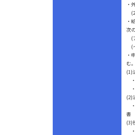
・
(2
・
次
(
(
・
む
(1
・
・
(2
・
書
(
・