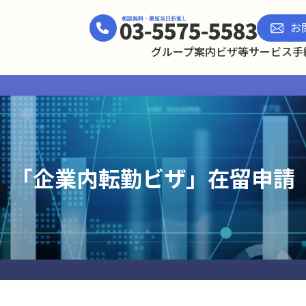
お
グループ案内
ビザ等サービス
手
「企業内転勤ビザ」在留申請