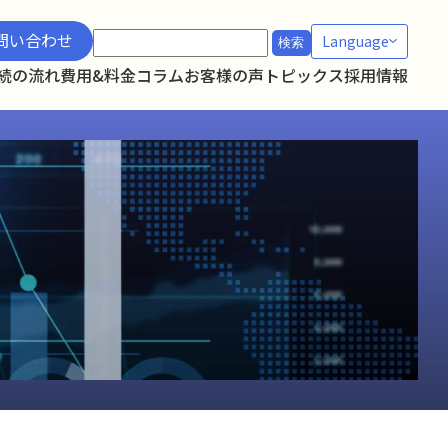
検
問い合わせ
Language
索:
続の流れ
費用&料金
コラム
お客様の声
トピックス
採用情報