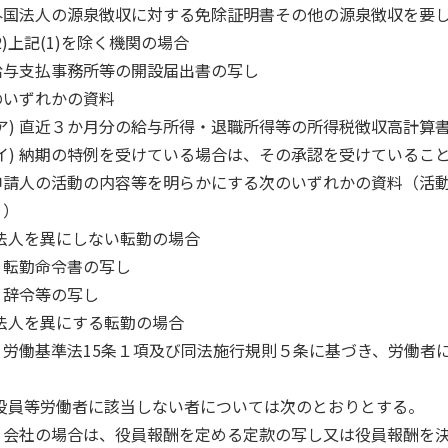
外国法人の源泉徴収に対する免除証明書その他の源泉徴収を要
)上記(1)を除く機関の場合
給与支払事務所等の開設届出書の写し
のいずれかの資料
ア) 直近３か月分の給与所得・退職所得等の所得税徴収高計算
イ) 納期の特例を受けている場合は、その承認を受けているこ
申請人の活動の内容等を明らかにする次のいずれかの資料（活
。）
)法人を異にしない転勤の場合
転勤命令書の写し
辞令等の写し
)法人を異にする転勤の場合
労働基準法15条１項及び同法施行規則５条に基づき、労働者
3)役員等労働者に該当しない者については次のとおりとする。
会社の場合は、役員報酬を定める定款の写し又は役員報酬を決