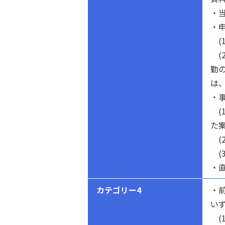
・
・
(
(
勤
は
・
(
た
(2
(
・
カテゴリー4
・
い
(