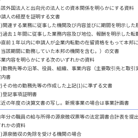
当該外国法人と出向元の法人との資本関係を明らかにする資料
申請人の経歴を証明する文書
1)関連する業務に従事した機関及び内容並びに期間を明示した
2)過去１年間に従事した業務内容及び地位、報酬を明示した転
の直前１年以内に申請人が企業内転勤の在留資格をもって本邦
、当該期間に勤務していた本邦の機関を含む。）の文書
事業内容を明らかにする次のいずれかの資料
1)勤務先等の沿革、役員、組織、事業内容（主要取引先と取引
案内書
)その他の勤務先等の作成した上記(1)に準ずる文書
3)登記事項証明書
直近の年度の決算文書の写し。新規事業の場合は事業計画書
前年分の職員の給与所得の源泉徴収票等の法定調書合計表を提
ずれかの資料
1)源泉徴収の免除を受ける機関の場合