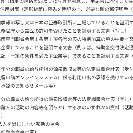
.写真（指定の規格を満たした写真を用意し、申請書に添付して
.返信用封筒（定形封筒に宛先を明記の上、必要な額の郵便切手
四季報の写し又は日本の証券取引所に上場していることを証明
主務官庁から設立の許可を受けたことを証明する文書（写し）
高度専門職省令第１条第１項各号の表の特別加算の項の中欄イ
出企業）であることを証明する文書（例えば、補助金交付決定
上記「一定の条件を満たす企業等」であることを証明する文書
前年分の職員の給与所得の源泉徴収票等の法定調書合計表（受
在留申請オンラインシステムに係る利用申出の承認を受けてい
る承認のお知らせメール等）
年分の職員の給与所得の源泉徴収票等の法定調書合計表（写し
申請人の活動の内容等を明らかにする次のいずれかの資料（活
。）
)法人を異にしない転勤の場合
転勤命令書の写し