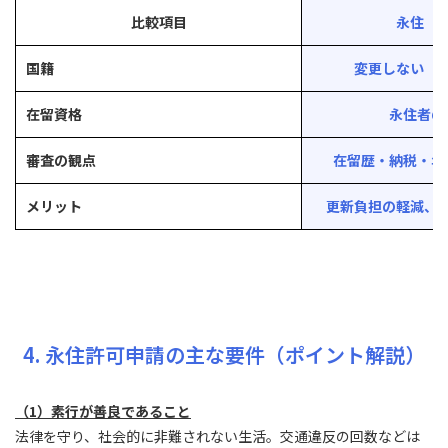
比較項目
永住（
国籍
変更しない（
在留資格
永住者の
審査の観点
在留歴・納税・年
メリット
更新負担の軽減、
4. 永住許可申請の主な要件（ポイント解説）
（1）素行が善良であること
法律を守り、社会的に非難されない生活。交通違反の回数などは