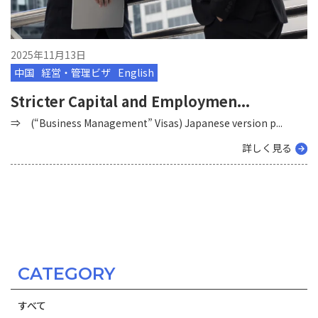
2025年11月13日
中国
経営・管理ビザ
English
Stricter Capital and Employmen...
⇒ (“Business Management” Visas) Japanese version p...
詳しく見る
CATEGORY
すべて