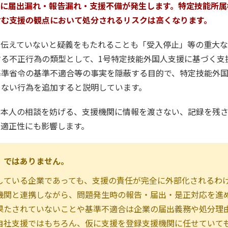
的に届出漏れ・報告漏れ・支援不備が発生します。特定技能所属
含む支援の観点において処分されるリスクは高くなります。
て伝えていないと疑義をもたれることも「受入停止」等の重大な
する不正行為の類型として、1号特定技能外国人支援に基づく支
基準省令の基準不適合等の事実を隠蔽する目的で、特定技能外
しない行為を追加すると説明しています。
人本人の相談を妨げる、支援機関に情報を渡さない、記録を残
の適正性にも影響します。
、ではありません。
している企業であっても、支援の責任が完全に外部化されるわ
機関と連携しながら、問題発生時の報告・届出・是正対応を進
果たされていないことや基準不適合は企業の届出義務や処分理
自社支援ではもちろん、仮に支援を登録支援機関に任せていて