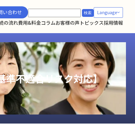
検
問い合わせ
Language
索:
続の流れ
費用&料金
コラム
お客様の声
トピックス
採用情報
基準不適合リスク対応】