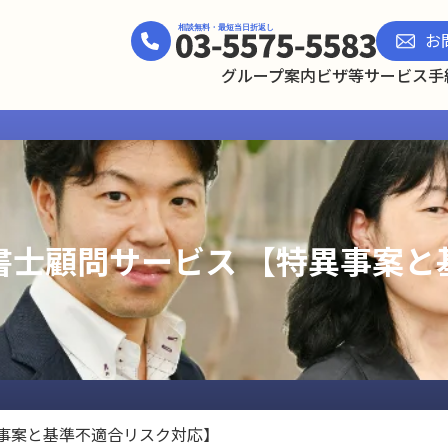
お
グループ案内
ビザ等サービス
手
書士顧問サービス 【特異事案と
事案と基準不適合リスク対応】