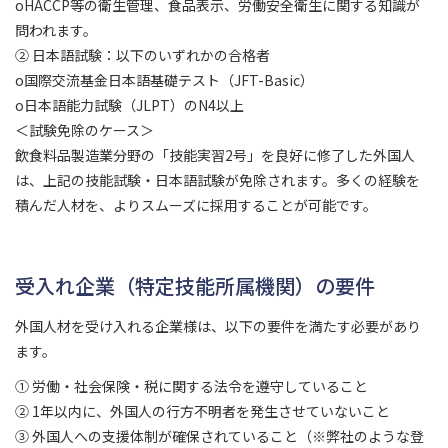
oHACCP等の衛生管理、食品表示、労働安全衛生に関する知識が
問われます。
② 日本語試験：以下のいずれかの合格者
o国際交流基金日本語基礎テスト（JFT-Basic）
o日本語能力試験（JLPT）のN4以上
＜試験免除のケース＞
飲食料品製造業分野の「技能実習2号」を良好に修了した外国人
は、上記の技能試験・日本語試験が免除されます。多くの経験を
積んだ人材を、よりスムーズに採用することが可能です。
受入れ企業（特定技能所属機関）の要件
外国人材を受け入れる企業様は、以下の要件を満たす必要があり
ます。
① 労働・社会保険・税に関する法令を遵守していること
② 1年以内に、外国人の行方不明者を発生させていないこと
③ 外国人への支援体制が確保されていること（※弊社のような登