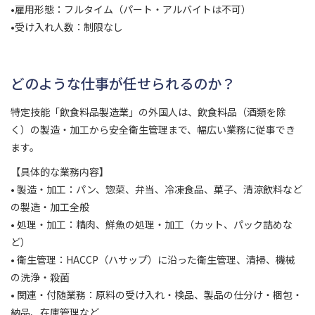
•雇用形態：フルタイム（パート・アルバイトは不可）
•受け入れ人数：制限なし
どのような仕事が任せられるのか？
特定技能「飲食料品製造業」の外国人は、飲食料品（酒類を除
く）の製造・加工から安全衛生管理まで、幅広い業務に従事でき
ます。
【具体的な業務内容】
• 製造・加工：パン、惣菜、弁当、冷凍食品、菓子、清涼飲料など
の製造・加工全般
• 処理・加工：精肉、鮮魚の処理・加工（カット、パック詰めな
ど）
• 衛生管理：HACCP（ハサップ）に沿った衛生管理、清掃、機械
の洗浄・殺菌
• 関連・付随業務：原料の受け入れ・検品、製品の仕分け・梱包・
納品、在庫管理など