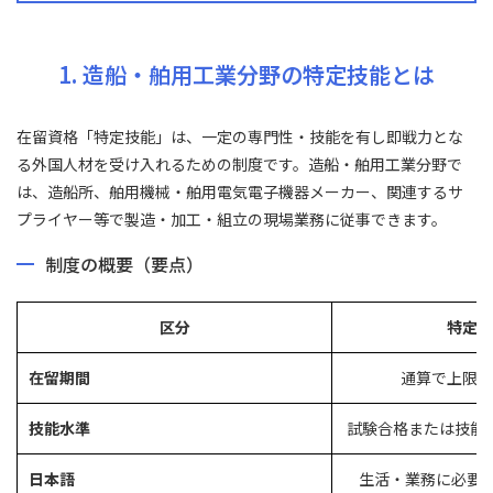
1. 造船・舶用工業分野の特定技能とは
在留資格「特定技能」は、一定の専門性・技能を有し即戦力とな
る外国人材を受け入れるための制度です。造船・舶用工業分野で
は、造船所、舶用機械・舶用電気電子機器メーカー、関連するサ
プライヤー等で製造・加工・組立の現場業務に従事できます。
制度の概要（要点）
区分
特定技
在留期間
通算で上限5
技能水準
試験合格または技能
日本語
生活・業務に必要