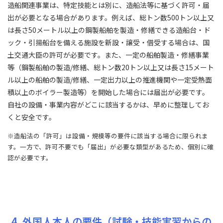
造船関連事業は、特定技能とは別に、造船法等に基づく許可・届
出が必要となる場合があります。例えば、総トン数500トン以上又
は長さ50メートル以上の鋼製船舶を製造・修繕できる造船台・ド
ック・引揚船台を備える施設を新設・譲受・借受する場合は、国
土交通大臣の許可が必要です。また、一定の船舶製造・修繕事業
等（鋼製船舶の製造/修繕、総トン数20トン以上又は長さ15メート
ル以上の船舶の製造/修繕、一定出力以上の推進機関や一定受熱面
積以上のボイラー製造等）を開始した場合には届出が必要です。
自社の設備・事業内容がどこに該当するかは、早めに整理してお
くと安全です。
※造船法の「許可」は設備・規模等の要件に該当する場合に限られま
す。一方で、許可不要でも「届出」が必要な類型があるため、個別に確
認が必要です。
4. 外国人本人の要件（試験・技能実習からの