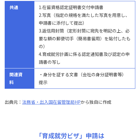
共通
1.在留資格認定証明書交付申請書
2.写真（指定の規格を満たした写真を用意し、
申請書に添付して提出）
3.返信用封筒（定形封筒に宛先を明記の上、必
要な額の郵便切手（簡易書留用）を貼付したも
の）
4.育成就労計画に係る認定通知書及び認定の申
請書の写し
関連資
・身分を証する文書（会社の身分証明書等）
料
提示
出典元：
法務省・出入国在留管理局HP
から独自に作成
「育成就労ビザ」申請は