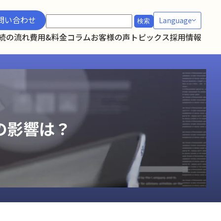
検
問い合わせ
Language
索:
続の流れ
費用&料金
コラム
お客様の声
トピックス
採用情報
の影響は？