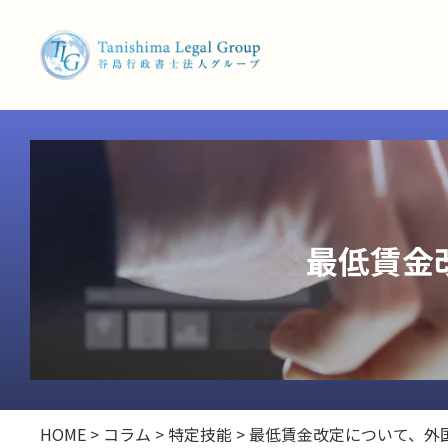
最低賃金
HOME
>
コラム
>
特定技能
>
最低賃金改定について、外