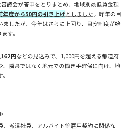
金審議会が答申をとりまとめ、
地域別最低賃金額
前年度から50円の引き上げ
としました
。昨年の目
ていましたが、今年はさらに上回り、目安制度が始
ります。
162円
などの見込み
で、1,000円を超える都道府
高や、隣県ではなく地元での働き手確保に向け、地
す。
≫
員、派遣社員、アルバイト等雇用契約に関係な