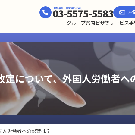
お
グループ案内
ビザ等サービス
手
改定について、外国人労働者へ
国人労働者への影響は？