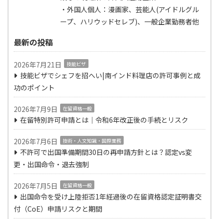
・外国人個人：漫画家、芸能人(アイドルグル
ープ、ハリウッドセレブ)、一般企業勤務者他
最新の投稿
2026年7月21日
技能ビザ
技能ビザでシェフを招へい|南インド料理店の許可事例と成
功のポイント
2026年7月9日
在留資格一般
在留特別許可申請とは｜令和6年改正後の手続とリスク
2026年7月6日
技術・人文知識・国際業務
不許可で出国準備期間30日の再申請方針とは？認定vs変
更・出国命令・退去強制
2026年7月5日
在留資格一般
出国命令を受け上陸拒否1年経過後の在留資格認定証明書交
付（CoE）申請リスクと期間