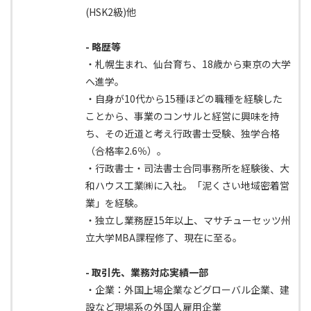
(HSK2級)他
- 略歴等
・札幌生まれ、仙台育ち、18歳から東京の大学
へ進学。
・自身が10代から15種ほどの職種を経験した
ことから、事業のコンサルと経営に興味を持
ち、その近道と考え行政書士受験、独学合格
（合格率2.6％）。
・行政書士・司法書士合同事務所を経験後、大
和ハウス工業㈱に入社。「泥くさい地域密着営
業」を経験。
・独立し業務歴15年以上、マサチューセッツ州
立大学MBA課程修了、現在に至る。
- 取引先、業務対応実績一部
・企業：外国上場企業などグローバル企業、建
設など現場系の外国人雇用企業