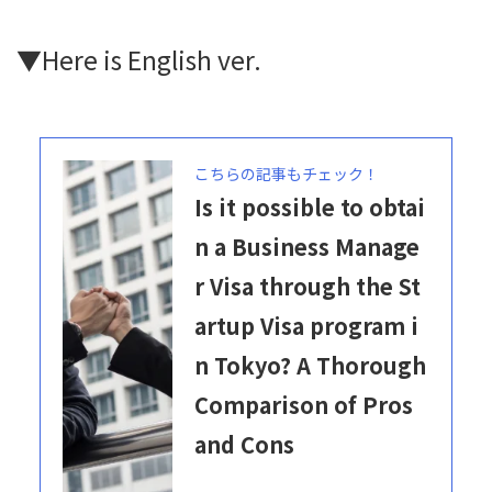
▼Here is English ver.
こちらの記事もチェック！
Is it possible to obtai
n a Business Manage
r Visa through the St
artup Visa program i
n Tokyo? A Thorough
Comparison of Pros
and Cons