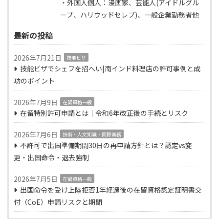
・外国人個人：漫画家、芸能人(アイドルグル
ープ、ハリウッドセレブ)、一般企業勤務者他
最新の投稿
2026年7月21日
技能ビザ
技能ビザでシェフを招へい|南インド料理店の許可事例と成
功のポイント
2026年7月9日
在留資格一般
在留特別許可申請とは｜令和6年改正後の手続とリスク
2026年7月6日
技術・人文知識・国際業務
不許可で出国準備期間30日の再申請方針とは？認定vs変
更・出国命令・退去強制
2026年7月5日
在留資格一般
出国命令を受け上陸拒否1年経過後の在留資格認定証明書交
付（CoE）申請リスクと期間