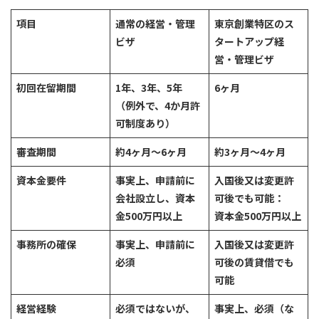
項目
通常の経営・管理
東京創業特区のス
ビザ
タートアップ経
営・管理ビザ
初回在留期間
1年、3年、5年
6ヶ月
（例外で、4か月許
可制度あり）
審査期間
約4ヶ月～6ヶ月
約3ヶ月～4ヶ月
資本金要件
事実上、申請前に
入国後又は変更許
会社設立し、資本
可後でも可能：
金500万円以上
資本金500万円以上
事務所の確保
事実上、申請前に
入国後又は変更許
必須
可後の賃貸借でも
可能
経営経験
必須ではないが、
事実上、必須（な