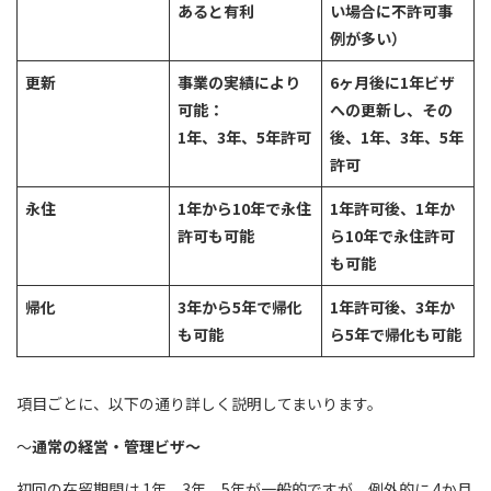
あると有利
い場合に不許可事
例が多い）
更新
事業の実績により
6ヶ月後に1年ビザ
可能：
への更新し、その
1年、3年、5年許可
後、1年、3年、5年
許可
永住
1年から10年で永住
1年許可後、1年か
許可も可能
ら10年で永住許可
も可能
帰化
3年から5年で帰化
1年許可後、3年か
も可能
ら5年で帰化も可能
項目ごとに、以下の通り詳しく説明してまいります。
～
通常の経営・管理ビザ～
初回の在留期間は 1年、3年、5年が一般的ですが、例外的に 4か月