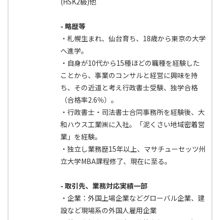
(HSK2級)他
- 略歴等
・札幌生まれ、仙台育ち、18歳から東京の大学
へ進学。
・自身が10代から15種ほどの職種を経験した
ことから、事業のコンサルと経営に興味を持
ち、その近道と考え行政書士受験、独学合格
（合格率2.6％）。
・行政書士・司法書士合同事務所を経験後、大
和ハウス工業㈱に入社。「泥くさい地域密着営
業」を経験。
・独立し業務歴15年以上、マサチューセッツ州
立大学MBA課程修了、現在に至る。
- 取引先、業務対応実績一部
・企業：外国上場企業などグローバル企業、建
設など現場系の外国人雇用企業