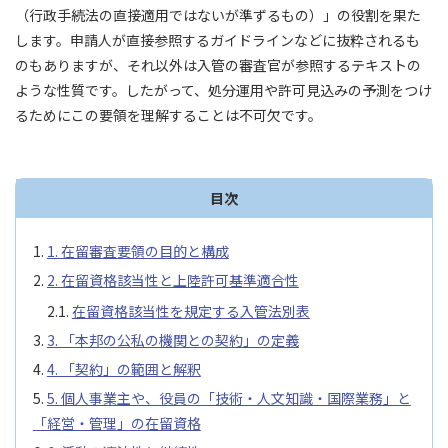
（行政手続法の直接適用ではないが準ずるもの）」の役割を果た
します。申請人が直接参照するガイドラインなどに抜粋されるも
のもありますが、それ以外は入管の審査官が参照するテキストの
ような性質です。したがって、処分運用や許可見込みの予測をつけ
るためにこの要領を理解することは不可欠です。
目次
1. 在留審査要領の目的と構成
2. 在留資格該当性と上陸許可基準適合性
在留資格該当性を規定する入管法別表
3. 「本邦の公私の機関との契約」の定義
4. 「契約」の範囲と解釈
5. 個人事業主や、役員の「技術・人文知識・国際業務」と
「経営・管理」の在留資格