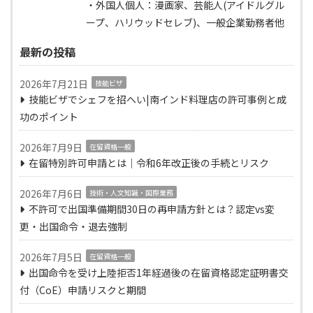
・外国人個人：漫画家、芸能人(アイドルグル
ープ、ハリウッドセレブ)、一般企業勤務者他
最新の投稿
2026年7月21日
技能ビザ
技能ビザでシェフを招へい|南インド料理店の許可事例と成
功のポイント
2026年7月9日
在留資格一般
在留特別許可申請とは｜令和6年改正後の手続とリスク
2026年7月6日
技術・人文知識・国際業務
不許可で出国準備期間30日の再申請方針とは？認定vs変
更・出国命令・退去強制
2026年7月5日
在留資格一般
出国命令を受け上陸拒否1年経過後の在留資格認定証明書交
付（CoE）申請リスクと期間