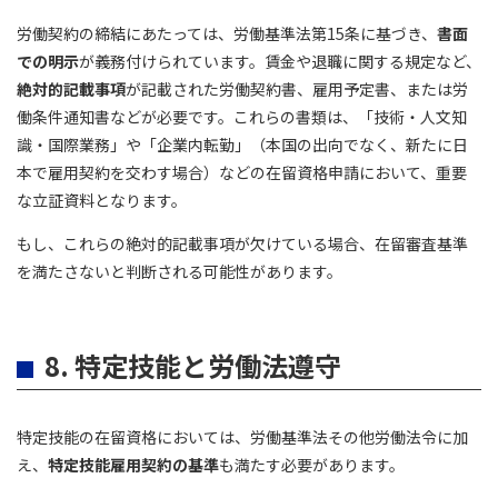
労働契約の締結にあたっては、労働基準法第15条に基づき、
書面
での明示
が義務付けられています。賃金や退職に関する規定など、
絶対的記載事項
が記載された労働契約書、雇用予定書、または労
働条件通知書などが必要です。これらの書類は、「技術・人文知
識・国際業務」や「企業内転勤」（本国の出向でなく、新たに日
本で雇用契約を交わす場合）などの在留資格申請において、重要
な立証資料となります。
もし、これらの絶対的記載事項が欠けている場合、在留審査基準
を満たさないと判断される可能性があります。
8. 特定技能と労働法遵守
特定技能の在留資格においては、労働基準法その他労働法令に加
え、
特定技能雇用契約の基準
も満たす必要があります。