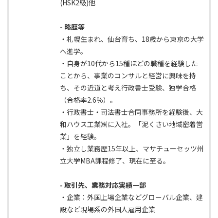
(HSK2級)他
- 略歴等
・札幌生まれ、仙台育ち、18歳から東京の大学
へ進学。
・自身が10代から15種ほどの職種を経験した
ことから、事業のコンサルと経営に興味を持
ち、その近道と考え行政書士受験、独学合格
（合格率2.6％）。
・行政書士・司法書士合同事務所を経験後、大
和ハウス工業㈱に入社。「泥くさい地域密着営
業」を経験。
・独立し業務歴15年以上、マサチューセッツ州
立大学MBA課程修了、現在に至る。
- 取引先、業務対応実績一部
・企業：外国上場企業などグローバル企業、建
設など現場系の外国人雇用企業