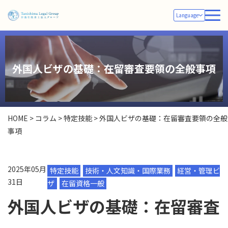
Language
外国人ビザの基礎：在留審査要領の全般事項
HOME
>
コラム
>
特定技能
>
外国人ビザの基礎：在留審査要領の全般
事項
2025年05月
特定技能
技術・人文知識・国際業務
経営・管理ビ
31日
ザ
在留資格一般
外国人ビザの基礎：在留審査