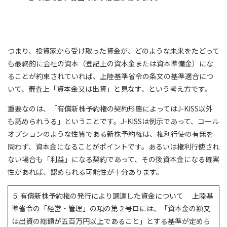
つまり、投資家から受け取った資金が、どのような未来をたどって
も最終的に会社の資本（登記上の資本金または資本準備金）にな
ることが約束されていれば、上陸基準省令の条文の基準適合につ
いて、審査上「資本金又は出資」と見なす、という考え方です。
重要なのは、「有償新株予約権の契約形態によってはJ-KISS以外
も認められうる」ということです。J-KISSは例示であって、コール
オプションのような性質である新株予約権は、権利行使の有無を
問わず、資本金になることがポイントです。あるいは権利行使され
ない場合も「利益」になる契約であって、その後資本金になる確実
性があれば、認められる可能性が十分あります。
５ 有償新株予約権の発行により調達した資金について 上陸基
準省令の「経営・管理」の項の第２号ロには、「資本金の額又
は出資の総額が五百万円以上であること」とする基準が定めら