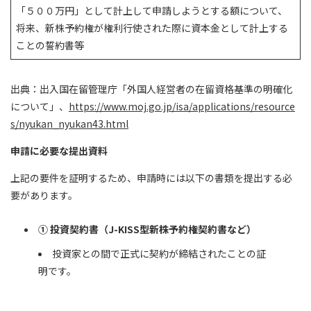
「５００万円」として計上して申請しようとする額について、
将来、新株予約権が権利行使された際に資本金として計上する
ことの誓約書等
出典：出入国在留管理庁「外国人経営者の在留資格基準の明確化
について」、
https://www.moj.go.jp/isa/applications/resource
s/nyukan_nyukan43.html
申請に必要な提出資料
上記の要件を証明するため、申請時には以下の書類を提出する必
要があります。
①
投資契約書（J-KISS型新株予約権契約書など）
投資家との間で正式に契約が締結されたことの証
明です。