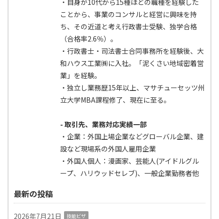
・自身が10代から15種ほどの職種を経験した
ことから、事業のコンサルと経営に興味を持
ち、その近道と考え行政書士受験、独学合格
（合格率2.6％）。
・行政書士・司法書士合同事務所を経験後、大
和ハウス工業㈱に入社。「泥くさい地域密着営
業」を経験。
・独立し業務歴15年以上、マサチューセッツ州
立大学MBA課程修了、現在に至る。
- 取引先、業務対応実績一部
・企業：外国上場企業などグローバル企業、建
設など現場系の外国人雇用企業
・外国人個人：漫画家、芸能人(アイドルグル
ープ、ハリウッドセレブ)、一般企業勤務者他
最新の投稿
2026年7月21日
技能ビザ