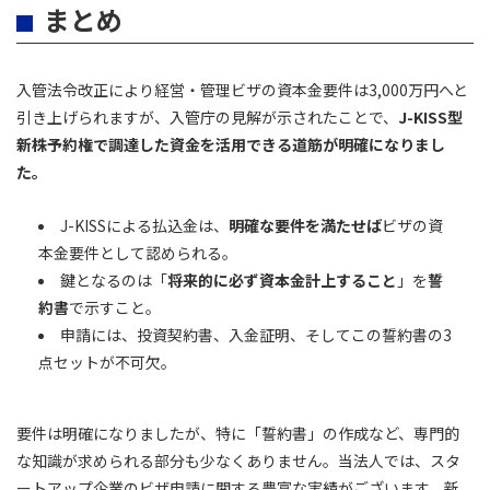
まとめ
入管法令改正により経営・管理ビザの資本金要件は3,000万円へと
引き上げられますが、入管庁の見解が示されたことで、
J-KISS型
新株予約権で調達した資金を活用できる道筋が明確になりまし
た。
J-KISSによる払込金は、
明確な要件を満たせば
ビザの資
本金要件として認められる。
鍵となるのは「
将来的に必ず資本金計上すること
」を
誓
約書
で示すこと。
申請には、投資契約書、入金証明、そしてこの誓約書の3
点セットが不可欠。
要件は明確になりましたが、特に「誓約書」の作成など、専門的
な知識が求められる部分も少なくありません。当法人では、スタ
ートアップ企業のビザ申請に関する豊富な実績がございます。新