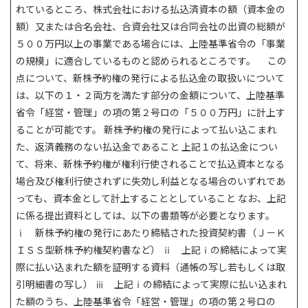
れているところ、株式会社における払込済資本の額（資本金の
額）又または合名会社、合資会社又は合同会社の出資の総額が
５００万円以上の事業である場合には、上陸基準省令の「事業
の規模」に適合しているものと認められるところです。 この
点について、新株予約権の発行による払込金の取扱いについて
は、以下の１・２両方を満たす部分の金額について、上陸基準
省令「経営・管理」の項の第２号ロの「５００万円」に計上す
ることが可能です。 新株予約権の発行によって払い込こまれ
た、返済義務のない払込金であること 上記１の払込金につい
て、将来、新株予約権が権利行使されることで払込資本となる
場合及び権利行使されずに失効し利益となる場合のいずれであ
っても、資本金として計上することとしていること なお、上記
に係る提出資料としては、以下の書類等が必要となります。
ⅰ 新株予約権の発行にあたり締結された投資契約書（Ｊ－Ｋ
ＩＳＳ型新株予約権契約書など） ⅱ 上記ⅰの締結によって実
際に払い込まれた額を証明する資料（通帳の写し若もしくは取
引明細書の写し） ⅲ 上記ⅰの締結によって実際に払い込まれ
た額のうち、上陸基準省令「経営・管理」の項の第２号ロの