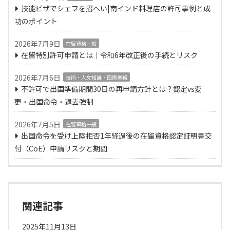
技能ビザでシェフを招へい|南インド料理店の許可事例と成
功のポイント
2026年7月9日
在留資格一般
在留特別許可申請とは｜令和6年改正後の手続とリスク
2026年7月6日
技術・人文知識・国際業務
不許可で出国準備期間30日の再申請方針とは？認定vs変
更・出国命令・退去強制
2026年7月5日
在留資格一般
出国命令を受け上陸拒否1年経過後の在留資格認定証明書交
付（CoE）申請リスクと期間
関連記事
2025年11月13日