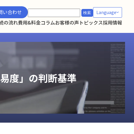
検
問い合わせ
Language
索:
続の流れ
費用&料金
コラム
お客様の声
トピックス
採用情報
易度」の判断基準