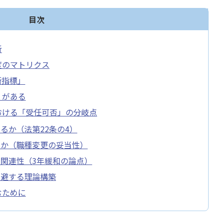
目次
析
度のマトリクス
断指標」
」がある
おける「受任可否」の分岐点
るか（法第22条の4）
内か（職種変更の妥当性）
関連性（3年緩和の論点）
回避する理論構築
むために