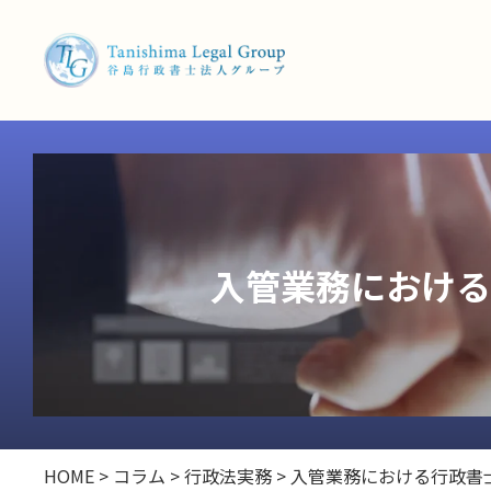
入管業務における
HOME
>
コラム
>
行政法実務
>
入管業務における行政書