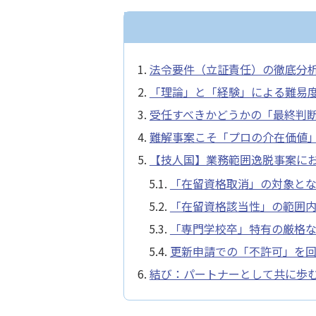
法令要件（立証責任）の徹底分
「理論」と「経験」による難易
受任すべきかどうかの「最終判
難解事案こそ「プロの介在価値
【技人国】業務範囲逸脱事案に
「在留資格取消」の対象とな
「在留資格該当性」の範囲
「専門学校卒」特有の厳格な
更新申請での「不許可」を
結び：パートナーとして共に歩