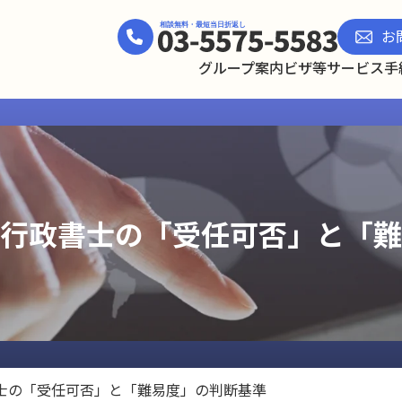
お
グループ案内
ビザ等サービス
手
行政書士の「受任可否」と「難
士の「受任可否」と「難易度」の判断基準