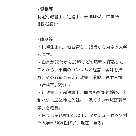
- 資格等
特定行政書士、宅建士、米国MBA、中国語
(HSK2級)他
- 略歴等
・札幌生まれ、仙台育ち、18歳から東京の大学
へ進学。
・自身が10代から15種ほどの職種を経験した
ことから、事業のコンサルと経営に興味を持
ち、その近道と考え行政書士受験、独学合格
（合格率2.6％）。
・行政書士・司法書士合同事務所を経験後、大
和ハウス工業㈱に入社。「泥くさい地域密着営
業」を経験。
・独立し業務歴15年以上、マサチューセッツ州
立大学MBA課程修了、現在に至る。