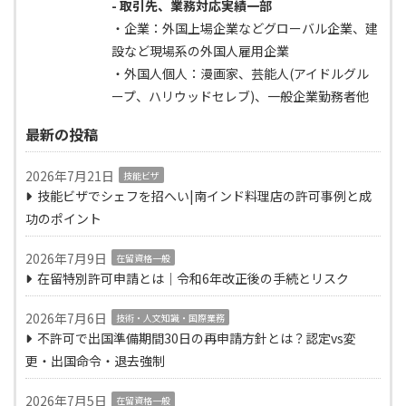
- 取引先、業務対応実績一部
・企業：外国上場企業などグローバル企業、建
設など現場系の外国人雇用企業
・外国人個人：漫画家、芸能人(アイドルグル
ープ、ハリウッドセレブ)、一般企業勤務者他
最新の投稿
2026年7月21日
技能ビザ
技能ビザでシェフを招へい|南インド料理店の許可事例と成
功のポイント
2026年7月9日
在留資格一般
在留特別許可申請とは｜令和6年改正後の手続とリスク
2026年7月6日
技術・人文知識・国際業務
不許可で出国準備期間30日の再申請方針とは？認定vs変
更・出国命令・退去強制
2026年7月5日
在留資格一般