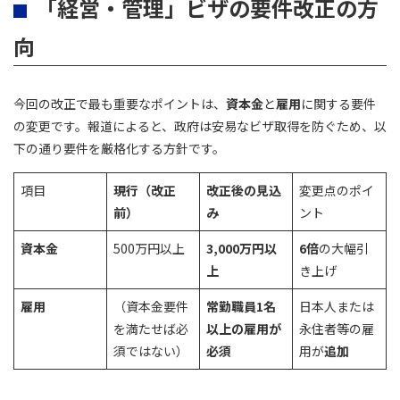
「経営・管理」ビザの要件改正の方
向
今回の改正で最も重要なポイントは、
資本金
と
雇用
に関する要件
の変更です。報道によると、政府は安易なビザ取得を防ぐため、以
下の通り要件を厳格化する方針です。
項目
現行（改正
改正後の見込
変更点のポイ
前）
み
ント
資本金
500万円以上
3,000
万円以
6
倍
の大幅引
上
き上げ
雇用
（資本金要件
常勤職員1名
日本人または
を満たせば必
以上の雇用が
永住者等の雇
須ではない）
必須
用が
追加