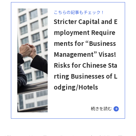
こちらの記事もチェック！
Stricter Capital and E
mployment Require
ments for “Business
Management” Visas!
Risks for Chinese Sta
rting Businesses of L
odging/Hotels
続きを読む