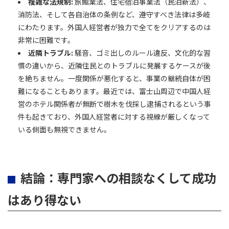
複雑な法規制:
旅館業法、住宅宿泊事業法（民泊新法）、
消防法、そして各自治体の条例など、遵守すべき法律は多岐
にわたります。外国人経営者が独力で全てをクリアするのは
非常に困難です。
近隣トラブル:
騒音、ゴミ出しのルール違反、文化的な習
慣の違いから、近隣住民とのトラブルに発展するケースが後
を絶ちません。一度関係が悪化すると、事業の継続自体が困
難になることもあります。最近では、富士山周辺で中国人経
営のホテル関係者が無断で樹木を伐採し逮捕されるという事
件も起きており、外国人経営者に対する視線が厳しくなって
いる側面も無視できません。
結論：専門家への相談なくして成功
はあり得ない