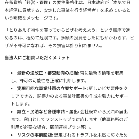
在留資格「経営・管理」の要件厳格化は、日本政府が「本気で日
本経済に貢献する、安定した事業を行う経営者」を求めていると
いう明確なメッセージです。
「とりあえず物件を買ってからビザを考えよう」という順序で進
めるのは、極めて危険です。多額の投資をしたにもかかわらず、ビ
ザが不許可になれば、その損害は計り知れません。
当法人にご相談いただくメリット
最新の法改正・審査動向の把握:
常に最新の情報を収集
し、許可の可能性を正確に判断します。
実現可能な事業計画の立案サポート:
新しいビザ要件をク
リアできる、説得力のある事業計画書の作成を強力にサポー
トします。
設立・民泊など各種申請・届出:
会社設立から民泊の届出
まで、窓口としてワンストップで対応します（他事務所のご
利用が必要な場合、顧問連携プラン等）。
リスクの事前回避:
想定されるトラブルを未然に防ぐため