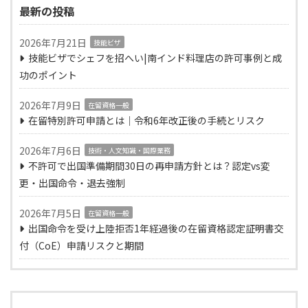
最新の投稿
2026年7月21日
技能ビザ
技能ビザでシェフを招へい|南インド料理店の許可事例と成
功のポイント
2026年7月9日
在留資格一般
在留特別許可申請とは｜令和6年改正後の手続とリスク
2026年7月6日
技術・人文知識・国際業務
不許可で出国準備期間30日の再申請方針とは？認定vs変
更・出国命令・退去強制
2026年7月5日
在留資格一般
出国命令を受け上陸拒否1年経過後の在留資格認定証明書交
付（CoE）申請リスクと期間