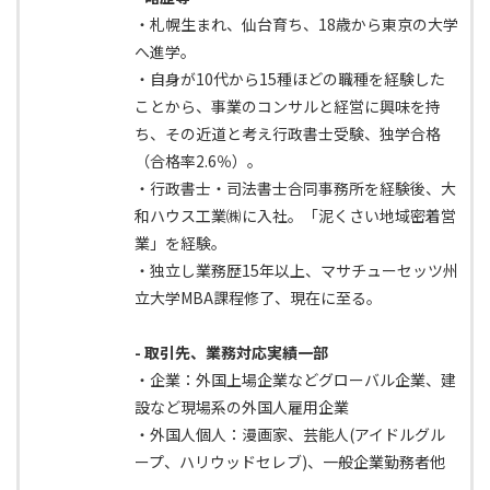
・札幌生まれ、仙台育ち、18歳から東京の大学
へ進学。
・自身が10代から15種ほどの職種を経験した
ことから、事業のコンサルと経営に興味を持
ち、その近道と考え行政書士受験、独学合格
（合格率2.6％）。
・行政書士・司法書士合同事務所を経験後、大
和ハウス工業㈱に入社。「泥くさい地域密着営
業」を経験。
・独立し業務歴15年以上、マサチューセッツ州
立大学MBA課程修了、現在に至る。
- 取引先、業務対応実績一部
・企業：外国上場企業などグローバル企業、建
設など現場系の外国人雇用企業
・外国人個人：漫画家、芸能人(アイドルグル
ープ、ハリウッドセレブ)、一般企業勤務者他