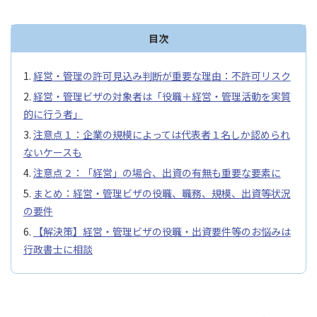
目次
経営・管理の許可見込み判断が重要な理由：不許可リスク
経営・管理ビザの対象者は「役職＋経営・管理活動を実質
的に行う者」
注意点１：企業の規模によっては代表者１名しか認められ
ないケースも
注意点２：「経営」の場合、出資の有無も重要な要素に
まとめ：経営・管理ビザの役職、職務、規模、出資等状況
の要件
【解決策】経営・管理ビザの役職・出資要件等のお悩みは
行政書士に相談