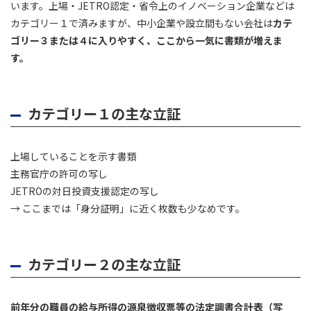
います。上場・JETRO認定・省令上のイノベーション企業などは
カテゴリー１で済みますが、中小企業や設立間もない会社は
カテ
ゴリー３または４に入りやすく、ここから一気に書類が増えま
す。
カテゴリー１の主な立証
上場していることを示す書類
主務官庁の許可の写し
JETROの対日投資支援認定の写し
→ ここまでは「身分証明」に近く枚数も少なめです。
カテゴリー２の主な立証
前年分の職員の給与所得の源泉徴収票等の法定調書合計表（写