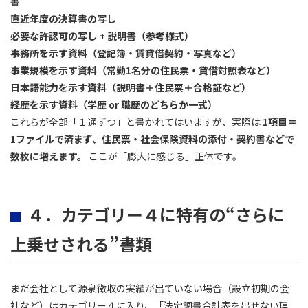
書
直近年度の決算書の写し
必要な許認可の写し + 説明書（参考様式）
事務所を示す資料（登記簿・賃貸借契約・写真など）
事業規模を示す資料（常勤1名分の住民票・貸借対照表など）
日本語能力を示す資料（説明書＋住民票＋合格証など）
経歴を示す資料（学歴 or 職歴のどちらか一式）
これらが全部「１通ずつ」と書かれてはいますが、実際は
1項目＝
1ファイルで済まず、住民票・社会保険資料の添付・契約書などで
数枚に増えます。
ここが「膨大に感じる」正体です。
４．カテゴリー４に特有の“さらに
上乗せされる”書類
まだ会社として源泉徴収の実績が出ていない場合（設立初期の会
社など）はカテゴリー４に入り、「法定調書合計表を出せない理