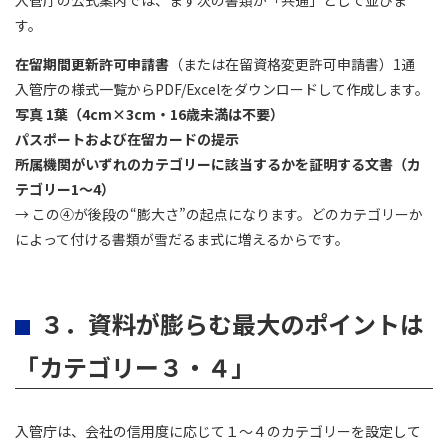
入管庁の公式案内では、まず次の書類が「共通」として並びま
す。
在留期間更新許可申請書
（または在留資格変更許可申請書）1通
入管庁の様式一覧からPDF/Excelをダウンロードして作成します。
写真 1葉（4cm×3cm・16歳未満は不要）
パスポートおよび在留カードの提示
所属機関がいずれのカテゴリーに該当するかを証明する文書（カ
テゴリー1～4）
→ この④が後段の“膨大さ”の起点になります。どのカテゴリーか
によって付ける書類が雪だるま式に増えるからです。
３．資料が膨らむ最大のポイントは
「カテゴリー３・４」
入管庁は、会社の信用度に応じて１～４のカテゴリーを設定して