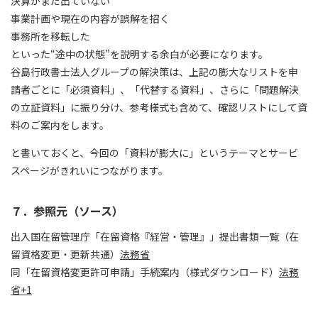
決算がまだ出ていない
事業計画や現在の内容が誤解を招く
事務所を移転した
といった“途中の状態”を説明する余白が必要になります。
谷島行政書士法人グループの解決策は、上記の膨大なリストを申
請者ごとに「必須資料」、「代替する資料」、さらに「問題解決
の立証資料」に振り分け、参考様式も含めて、確認リストにして資
料のご案内をします。
と書いておくと、今回の「資料が膨大に」というテーマとサービ
スページがきれいにつながります。
７．参照元（ソース）
出入国在留管理庁「在留資格『経営・管理』」提出書類一覧（在
留資格変更・更新共通）
法務省
同「在留資格変更許可申請」手続案内（様式ダウンロード）
法務
省+1