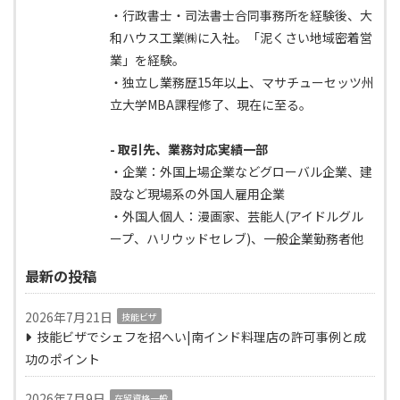
・行政書士・司法書士合同事務所を経験後、大
和ハウス工業㈱に入社。「泥くさい地域密着営
業」を経験。
・独立し業務歴15年以上、マサチューセッツ州
立大学MBA課程修了、現在に至る。
- 取引先、業務対応実績一部
・企業：外国上場企業などグローバル企業、建
設など現場系の外国人雇用企業
・外国人個人：漫画家、芸能人(アイドルグル
ープ、ハリウッドセレブ)、一般企業勤務者他
最新の投稿
2026年7月21日
技能ビザ
技能ビザでシェフを招へい|南インド料理店の許可事例と成
功のポイント
2026年7月9日
在留資格一般