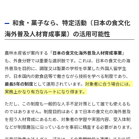
和食・菓子なら、特定活動（日本の食文化
海外普及人材育成事業）の活用可能性
農林水産省が案内する「
日本の食文化海外普及人材育成事業
」
も、外食分野では重要な選択肢です。これは、日本の食文化の海
外普及を目的に、調理又は製菓の学校を卒業した外国人留学生
が、日本国内の飲食店等で働きながら技術を学べる制度であり、
最長5年の制度
として運用されています。
対象者に合う場合には、
実務上かなり有力なルートになり得ます。
ただし、この制度も一般的な人手不足対策として誰でも使えるも
のではありません。制度目的はあくまで日本の食文化の海外普及
を担う人材育成にあるため、対象者の学歴や実習内容、受入体制
などが制度趣旨に沿っているかを事前に精査する必要があります。
谷島行政書士法人グループでは、その専門学校と連携しており紹