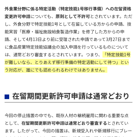
外食業分野に係る特定活動（特定技能1号移行準備）への在留資格
変更許可申請
についても、
原則として不許可
とされています。ただ
し、外食分野で特定技能1号として在留している方からの申請、技
能実習「医療・福祉施設給食製造作業」を修了した方からの申
請、そして4月13日より前に受理された申請であって3月27日まで
に食品産業特定技能協議会の加入申請を行っているものについて
は、通常どおり審査するとされています。つまり、
「特定技能1号
が難しいなら、とりあえず移行準備の特定活動にして待つ」とい
う対応が、誰にでも認められるわけではありません。
在留期間更新許可申請は通常どおり
今回の停止措置の中でも、既存人材の継続雇用に関わる重要な点
として、
在留期間更新許可申請は通常どおり審査する
とされてい
ます。したがって、今回の措置は、新規受入れや新規移行にブレー