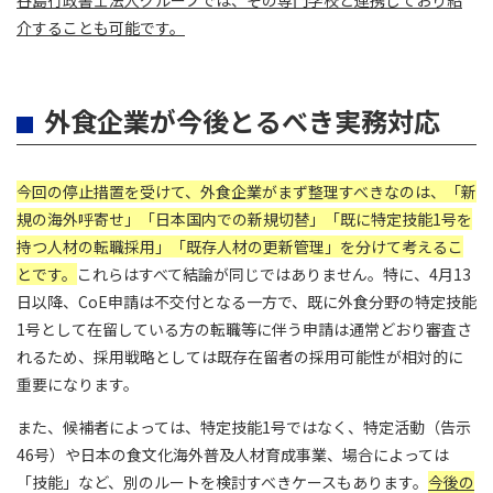
介することも可能です。
外食企業が今後とるべき実務対応
今回の停止措置を受けて、外食企業がまず整理すべきなのは、「新
規の海外呼寄せ」「日本国内での新規切替」「既に特定技能1号を
持つ人材の転職採用」「既存人材の更新管理」を分けて考えるこ
とです。
これらはすべて結論が同じではありません。特に、4月13
日以降、CoE申請は不交付となる一方で、既に外食分野の特定技能
1号として在留している方の転職等に伴う申請は通常どおり審査さ
れるため、採用戦略としては既存在留者の採用可能性が相対的に
重要になります。
また、候補者によっては、特定技能1号ではなく、特定活動（告示
46号）や日本の食文化海外普及人材育成事業、場合によっては
「技能」など、別のルートを検討すべきケースもあります。
今後の