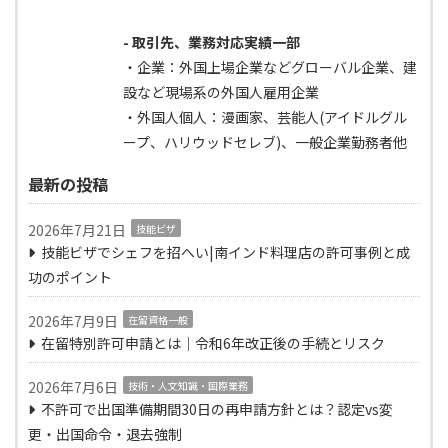
- 取引先、業務対応実績一部
・企業：外国上場企業などグローバル企業、建
設など現場系の外国人雇用企業
・外国人個人：漫画家、芸能人(アイドルグル
ープ、ハリウッドセレブ)、一般企業勤務者他
最新の投稿
2026年7月21日
技能ビザ
技能ビザでシェフを招へい|南インド料理店の許可事例と成
功のポイント
2026年7月9日
在留資格一般
在留特別許可申請とは｜令和6年改正後の手続とリスク
2026年7月6日
技術・人文知識・国際業務
不許可で出国準備期間30日の再申請方針とは？認定vs変
更・出国命令・退去強制