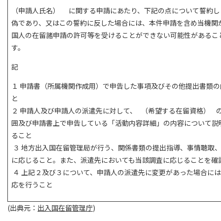
（申請人氏名） に関する申請にあたり、下記の点について誓約し
偽であり、又はこの誓約に反した場合には、本件申請を含め当機関
国人の在留諸申請の許可等を受けることができない可能性があるこ
す。
記
１ 申請書（所属機関作成用）で申告した事項及びその他提出書類
と
２ 申請人及び申請人の派遣先に対して、 （希望する在留資格） 
囲及び申請書上で申告している「活動内容詳細」の内容について説
ること
３ 地方出入国在留管理局が行う、関係書類の提出指導、事情聴取
に応じること。また、派遣先においても当該調査に応じることを確
４ 上記２及び３について、申請人の派遣先に変更があった場合に
応を行うこと
(出典元：
出入国在留管理庁
)