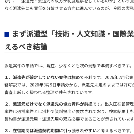
か」
、「派遣元・派遣先の双方が制度理解をしているのか」という
なく派遣先にも責任を分散させる方向に進んでいるのが、今回の実務
まず派遣型「技術・人文知識・国際業
えるべき結論
派遣案件の申請では、現在、少なくとも次の発想で準備すべきです。
１．派遣先が確定していない案件は極めて不利
です。2026年2月公
務解説では、2026年3月9日申請分から、派遣先未定のままでは許
審査上厳しく扱われる整理が共有されています。
２．派遣元だけでなく派遣先の協力資料が前提
です。出入国在留管
案件は通常案件とは別枠で資料提出が要求されており、検索結果上
誓約書が派遣元用・派遣先用の双方必要であることが示されていま
３．在留期間は派遣契約期間に引っ張られやすい
と考えるべきです。2