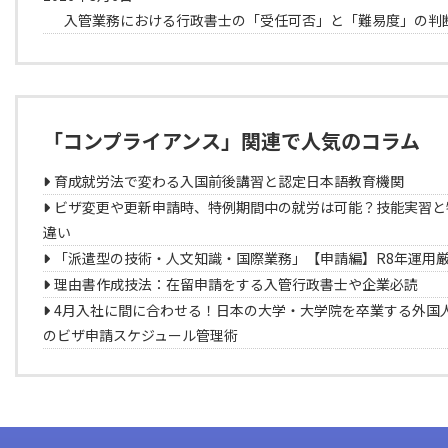
入管業務における行政書士の「受任可否」と「難易度」の判
「コンプライアンス」関連で人気のコラム
育成就労法で変わる入国前後講習と認定日本語教育機関
ビザ変更や更新申請時、特例期間中の就労は可能？技能実習と
違い
「派遣型の技術・人文知識・国際業務」【申請編】R8年運用
理由書作成技法：在留申請をする入管行政書士や企業必読
4月入社に間に合わせる！日本の大学・大学院を卒業する外国
のビザ申請スケジュール管理術