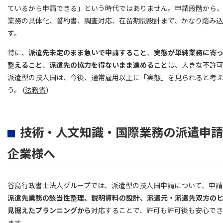
ているから申請できる」という時代ではありません。申請段階から
業務の具体化、誓約書、調査対応、在留期間設計まで、かなり踏み
す。
特に、
派遣先未定のまま急いで申請すること
、
実態が単純業務に寄
整えること
、
派遣先の協力を得ないまま進めること
は、大きな不許
派遣型の技人国は、今後、通常雇用以上に「実態」を見られると考
う。 (
法務省
)
技術・人文知識・国際業務の派遣申請
企業様へ
谷島行政書士法人グループでは、派遣型の技人国申請について、申請
派遣先業務の該当性整理、説明資料の設計、派遣元・派遣先双方の
見据えたプランニングから
対応することで、許可も許可後も安心で
ます。