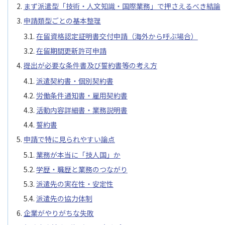
まず派遣型「技術・人文知識・国際業務」で押さえるべき結論
申請類型ごとの基本整理
在留資格認定証明書交付申請（海外から呼ぶ場合）
在留期間更新許可申請
提出が必要な条件書及び誓約書等の考え方
派遣契約書・個別契約書
労働条件通知書・雇用契約書
活動内容詳細書・業務説明書
誓約書
申請で特に見られやすい論点
業務が本当に「技人国」か
学歴・職歴と業務のつながり
派遣先の実在性・安定性
派遣先の協力体制
企業がやりがちな失敗