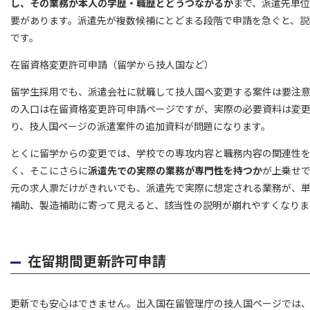
し、その業務が本人の学歴・職歴とどうつながるか
まで、派遣先単
要があります。派遣先が複数候補にとどまる段階で申請を急ぐと、説
です。
在留資格変更許可申請（留学から技人国など）
留学生採用でも、派遣会社に就職して技人国へ変更する案件は要注
の入口は在留資格変更許可申請ページですが、実際の必要資料は変
り、技人国ページの派遣案件の追加資料が問題になります。
とくに留学からの変更では、学校での専攻内容と職務内容の関連性
く、そこにさらに
派遣先での実際の業務が専門性を持つか
が上乗せ
元の求人票だけがきれいでも、派遣先で実際に想定される業務が、
補助、製造補助に寄って見えると、該当性の説明が崩れやすくなりま
在留期間更新許可申請
更新でも安心はできません。出入国在留管理庁の技人国ページでは