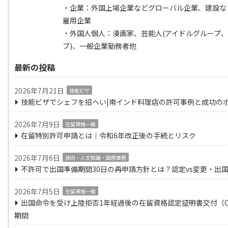
・企業：外国上場企業などグローバル企業、建設な
雇用企業
・外国人個人：漫画家、芸能人(アイドルグループ
ブ)、一般企業勤務者他
最新の投稿
2026年7月21日
技能ビザ
技能ビザでシェフを招へい|南インド料理店の許可事例と成功の
2026年7月9日
在留資格一般
在留特別許可申請とは｜令和6年改正後の手続とリスク
2026年7月6日
技術・人文知識・国際業務
不許可で出国準備期間30日の再申請方針とは？認定vs変更・出
2026年7月5日
在留資格一般
出国命令を受け上陸拒否1年経過後の在留資格認定証明書交付（C
期間