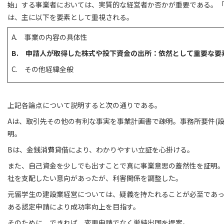
始」する事業者においては、実質的な経営者か否かが重要である。
は、主に以下を要素として重視される。
A. 事業の内容の具体性
B.
申請人が取得した株式や投下資金の出所：依然として重要な要
C. その他経緯全般
上記各論点について説明すると次の通りである。
Aは、取引先その他の有利な事実を事業計画書で疎明。事務所要件(設
明。
Bは、金銭消費貸借により、わかりやすい立証を心掛ける。
また、自己資金を少しでも出すことで真に事業意思の蓋然性を証明
社を支配したい意向があったが、利害関係を調整した。
元留学生の建設業経営については、疑義を持たれることが必至であ
ある認定申請により成功率向上を目指す。
そのために、できれば、変更申請でなく単純出国を提案。