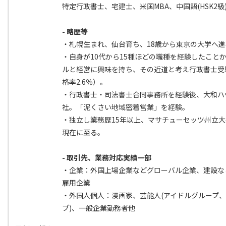
特定行政書士、宅建士、米国MBA、中国語(HSK2級
- 略歴等
・札幌生まれ、仙台育ち、18歳から東京の大学へ進
・自身が10代から15種ほどの職種を経験したこと
ルと経営に興味を持ち、その近道と考え行政書士受
格率2.6％）。
・行政書士・司法書士合同事務所を経験後、大和ハ
社。「泥くさい地域密着営業」を経験。
・独立し業務歴15年以上、マサチューセッツ州立大
現在に至る。
- 取引先、業務対応実績一部
・企業：外国上場企業などグローバル企業、建設な
雇用企業
・外国人個人：漫画家、芸能人(アイドルグループ
ブ)、一般企業勤務者他