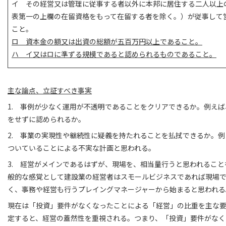
イ その経営又は管理に従事する者以外に本邦に居住する二人以上
表第一の上欄の在留資格をもって在留する者を除く。）が従事して
こと。
ロ 資本金の額又は出資の総額が五百万円以上であること。
ハ イ又はロに準ずる規模であると認められるものであること。
主な論点、立証すべき事実
1. 事例が少なく運用が不透明であることをクリアできるか。例え
をせずに認められるか。
2. 事業の実現性や継続性に疑義を持たれることを払拭できるか。
ついていることによる不実な計画と思われる。
3. 経営がメインであるはずが、現場を、相当量行うと思われるこ
般的な感覚として建設業の経営者はスモールビジネスであれば現場
く、事務や経営も行うプレイングマネージャーから始まると思われる
現在は「投資」要件がなくなったことによる「経営」の比重を主な
定すると、経営の蓋然性を重視される。つまり、「投資」要件がなく