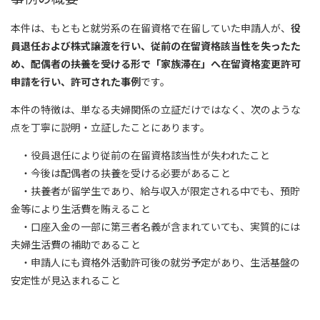
本件は、もともと就労系の在留資格で在留していた申請人が、
役
員退任および株式譲渡を行い、従前の在留資格該当性を失ったた
め、配偶者の扶養を受ける形で「家族滞在」へ在留資格変更許可
申請を行い、許可された事例
です。
本件の特徴は、単なる夫婦関係の立証だけではなく、次のような
点を丁寧に説明・立証したことにあります。
・役員退任により従前の在留資格該当性が失われたこと
・今後は配偶者の扶養を受ける必要があること
・扶養者が留学生であり、給与収入が限定される中でも、預貯
金等により生活費を賄えること
・口座入金の一部に第三者名義が含まれていても、実質的には
夫婦生活費の補助であること
・申請人にも資格外活動許可後の就労予定があり、生活基盤の
安定性が見込まれること