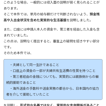
このような場合、一般的には収入面の説明が弱く見られることが
あります。
そこで本件では、単月の給与額だけで判断されないよう、
預金残
高や入出金状況を含めた実質的な生活基盤
を説明しました。
また、口座には申請人本人の資金や、第三者を経由した入金も含
まれていました。
この点は、説明なく提出すると、審査上の疑問を招きやすい部分
です。
そのため本件では、
・夫婦として同一生計であること
・口座上の資金の一部が夫婦共有生活費の性質を持つこと
・第三者経由の金銭についても、実質的には親族側からの継
続的援助であること
・海外送金の手数料や送金実務の都合から、日本国内の協力
者を介して援助していたこと
を説明し、
形式的な名義ではなく、実質的な支弁関係があること