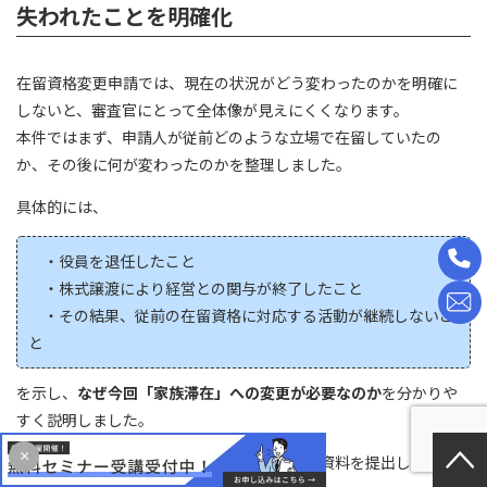
失われたことを明確化
在留資格変更申請では、現在の状況がどう変わったのかを明確に
しないと、審査官にとって全体像が見えにくくなります。
本件ではまず、申請人が従前どのような立場で在留していたの
か、その後に何が変わったのかを整理しました。
具体的には、
・役員を退任したこと
・株式譲渡により経営との関与が終了したこと
・その結果、従前の在留資格に対応する活動が継続しないこ
と
を示し、
なぜ今回「家族滞在」への変更が必要なのか
を分かりや
すく説明しました。
×
その裏付けとして、役員退任を示す法人登記資料を提出し、事情