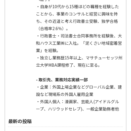
・自身が10代から15種ほどの職種を経験した
ことから、事業のコンサルと経営に興味を持
ち、その近道と考え行政書士受験、独学合格
（合格率2.6％）。
・行政書士・司法書士合同事務所を経験後、大
和ハウス工業㈱に入社。「泥くさい地域密着営
業」を経験。
・独立し業務歴15年以上、マサチューセッツ州
立大学MBA課程修了、現在に至る。
- 取引先、業務対応実績一部
・企業：外国上場企業などグローバル企業、建
設など現場系の外国人雇用企業
・外国人個人：漫画家、芸能人(アイドルグル
ープ、ハリウッドセレブ)、一般企業勤務者他
最新の投稿