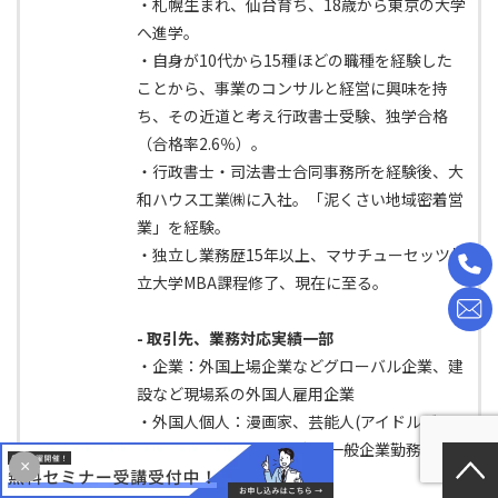
・札幌生まれ、仙台育ち、18歳から東京の大学
へ進学。
・自身が10代から15種ほどの職種を経験した
ことから、事業のコンサルと経営に興味を持
ち、その近道と考え行政書士受験、独学合格
（合格率2.6％）。
・行政書士・司法書士合同事務所を経験後、大
和ハウス工業㈱に入社。「泥くさい地域密着営
業」を経験。
・独立し業務歴15年以上、マサチューセッツ州
立大学MBA課程修了、現在に至る。
- 取引先、業務対応実績一部
・企業：外国上場企業などグローバル企業、建
設など現場系の外国人雇用企業
・外国人個人：漫画家、芸能人(アイドルグル
ープ、ハリウッドセレブ)、一般企業勤務者他
×
最新の投稿