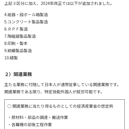
上記３区分に加え、2024年改正では以下が追加されました。
4.紙器・段ボール箱製造
5.コンクリート製品製造
6.ＲＰＦ製造
7.陶磁器製品製造
8.印刷・製本
9.紡織製品製造
10.縫製
２）関連業務
主たる業務に付随して日本人が通常従事している関連業務です。
関連業務である限り、特定技能外国人が就労可能です。
○ 関連業務に当たり得るものとしての経済産業省の想定例
・原材料・部品の調達・搬送作業
・各職種の前後工程作業