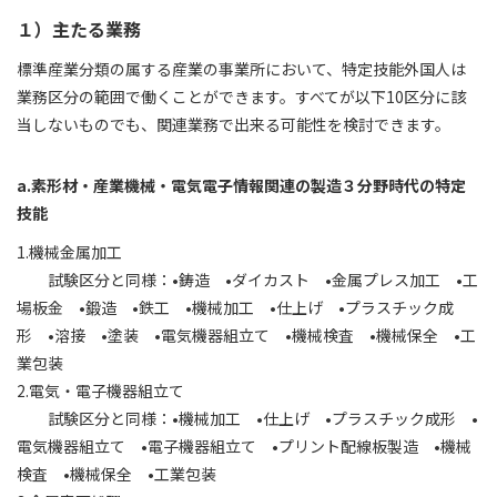
１）主たる業務
標準産業分類の属する産業の事業所において、特定技能外国人は
業務区分の範囲で働くことができます。すべてが以下10区分に該
当しないものでも、関連業務で出来る可能性を検討できます。
a.素形材・産業機械・電気電子情報関連の製造３分野時代の特定
技能
1.機械金属加工
試験区分と同様：•鋳造 •ダイカスト •金属プレス加工 •工
場板金 •鍛造 •鉄工 •機械加工 •仕上げ •プラスチック成
形 •溶接 •塗装 •電気機器組立て •機械検査 •機械保全 •工
業包装
2.電気・電子機器組立て
試験区分と同様：•機械加工 •仕上げ •プラスチック成形 •
電気機器組立て •電子機器組立て •プリント配線板製造 •機械
検査 •機械保全 •工業包装