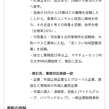
・札幌生まれ、仙台育ち、18歳から東京の大学
へ進学。
・自身が10代から15種ほどの職種を経験した
ことから、事業のコンサルと経営に興味を持
ち、その近道と考え行政書士受験、独学合格
（合格率2.6％）。
・行政書士・司法書士合同事務所を経験後、大
和ハウス工業㈱に入社。「泥くさい地域密着営
業」を経験。
・独立し業務歴15年以上、マサチューセッツ州
立大学MBA課程修了、現在に至る。
- 取引先、業務対応実績一部
・企業：外国上場企業などグローバル企業、建
設など現場系の外国人雇用企業
・外国人個人：漫画家、芸能人(アイドルグル
ープ、ハリウッドセレブ)、一般企業勤務者他
最新の投稿