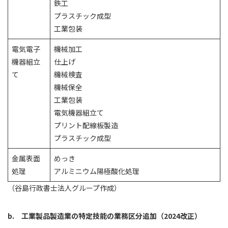
鉄工
プラスチック成型
工業包装
電気電子
機械加工
機器組立
仕上げ
て
機械検査
機械保全
工業包装
電気機器組立て
プリント配線板製造
プラスチック成型
金属表面
めっき
処理
アルミニウム陽極酸化処理
（谷島行政書士法人グループ作成）
b. 工業製品製造業の特定技能の業務区分追加（2024改正）