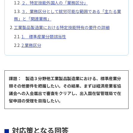
２．特定技能外国人の「業務区分」
３．業務区分として就労可能な範囲である「主たる業
務」と「関連業務」
工業製品製造業における特定技能特有の要件の詳細
1. 標準産業分類該当性
2.業務区分
課題： 製造３分野他工業製品製造業における、標準産業分
類その他要件を把握したい。その結果、まずは経済産業省協
議会への入会届出で審査をクリアし、出入国在留管理局で在
留申請の受理を目指したい。
対応策となる回答