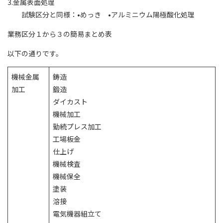
3.金属表面処理
試験区分と同様：•めっき •アルミニウム陽極酸化処理
業務区分１から３の簡易まとめ表
以下の通りです。
機械金属
鋳造
加工
鍛造
ダイカスト
機械加工
勤続プレス加工
工場板金
仕上げ
機械検査
機械保全
塗装
溶接
電気機器組立て