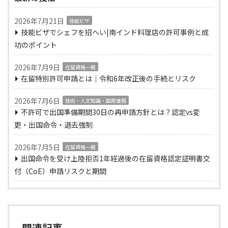
2026年7月21日
技能ビザ
技能ビザでシェフを招へい|南インド料理店の許可事例と成
功のポイント
2026年7月9日
在留資格一般
在留特別許可申請とは｜令和6年改正後の手続とリスク
2026年7月6日
技術・人文知識・国際業務
不許可で出国準備期間30日の再申請方針とは？認定vs変
更・出国命令・退去強制
2026年7月5日
在留資格一般
出国命令を受け上陸拒否1年経過後の在留資格認定証明書交
付（CoE）申請リスクと期間
関連記事