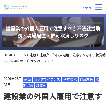
Language
建設業の外国人雇用で注意すべき不法就労助
長・現場配置・許可取消しリスク
HOME
>
コラム
>
建設
>
建設業の外国人雇用で注意すべき不法就労助
長・現場配置・許可取消しリスク
2026年06月
建設
コンプライアンス
特定技能
育成就労
技
25日
能実習
許認可
建設業の外国人雇用で注意す