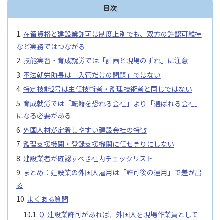
目次
在留資格と建設業許可は制度上別でも、双方の許認可維持
など実務ではつながる
技能実習・育成就労では「計画と現場のずれ」に注意
不法就労助長は「入管だけの問題」ではない
特定技能2号は主任技術者・監理技術者と同じではない
育成就労では「転籍を恐れる会社」より「選ばれる会社」
になる必要がある
外国人材が定着しやすい建設会社の特徴
監理支援機関・登録支援機関に任せきりにしない
建設業者が確認すべき社内チェックリスト
まとめ：建設業の外国人雇用は「許可後の運用」で差が出
る
よくある質問
Q. 建設業許可があれば、外国人を現場作業員として