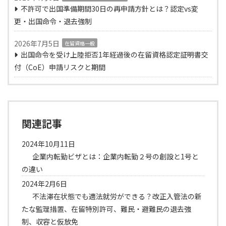
不許可で出国準備期間30日の再申請方針とは？認定vs変
更・出国命令・退去強制
2026年7月5日
在留資格一般
出国命令を受け上陸拒否1年経過後の在留資格認定証明書交
付（CoE）申請リスクと期間
関連記事
2024年10月11日
企業内転勤ビザとは：企業内転勤２号の創設と1号と
の違い
2024年2月6日
不法滞在状態でも適法就労ができる？改正入管法の新
たな監理措置、在留特別許可、難民・避難民の退去強
制、収容と仮放免