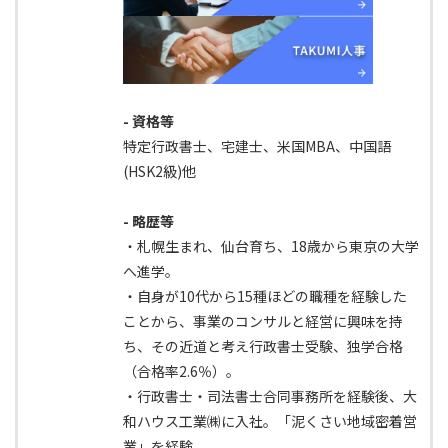
- 資格等
特定行政書士、宅建士、米国MBA、中国語
(HSK2級)他
- 略歴等
・札幌生まれ、仙台育ち、18歳から東京の大学
へ進学。
・自身が10代から15種ほどの職種を経験した
ことから、事業のコンサルと経営に興味を持
ち、その近道と考え行政書士受験、独学合格
（合格率2.6％）。
・行政書士・司法書士合同事務所を経験後、大
和ハウス工業㈱に入社。「泥くさい地域密着営
業」を経験。