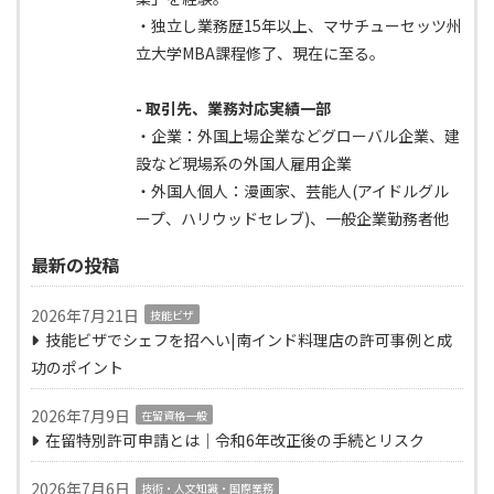
・独立し業務歴15年以上、マサチューセッツ州
立大学MBA課程修了、現在に至る。
- 取引先、業務対応実績一部
・企業：外国上場企業などグローバル企業、建
設など現場系の外国人雇用企業
・外国人個人：漫画家、芸能人(アイドルグル
ープ、ハリウッドセレブ)、一般企業勤務者他
最新の投稿
2026年7月21日
技能ビザ
技能ビザでシェフを招へい|南インド料理店の許可事例と成
功のポイント
2026年7月9日
在留資格一般
在留特別許可申請とは｜令和6年改正後の手続とリスク
2026年7月6日
技術・人文知識・国際業務