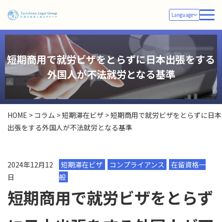
Language
短期商用で就労ビザをとらずに日本出張をする
外国人が不法就労となる基準
HOME
>
コラム
>
短期滞在ビザ
>
短期商用で就労ビザをとらずに日本
出張をする外国人が不法就労となる基準
2024年12月12
短期滞在ビザ
コンプライアンス
在留資格一
日
般
短期商用で就労ビザをとらず