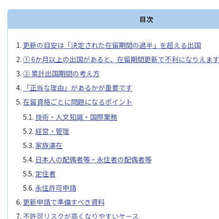
目次
更新の目安は「決定された在留期間の過半」を超える出国
① 6か月以上の出国があると、在留期間更新で不利になりえま
② 累計出国期間の考え方
「正当な理由」があるかが重要です
在留資格ごとに問題になるポイント
技術・人文知識・国際業務
経営・管理
家族滞在
日本人の配偶者等・永住者の配偶者等
定住者
永住許可申請
更新申請で準備すべき資料
不許可リスクが高くなりやすいケース