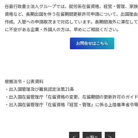
谷島行政書士法人グループでは、就労系在留資格、経営・管理、家
資格など、長期出国を伴う在留期間更新許可申請について、出国理由
作成、入管への申請取次まで対応しています。長期間海外に滞在し
に不安がある企業・外国人の方は、早めにご相談ください。
お問合せはこちら
根拠法令・公表資料
・出入国管理及び難民認定法第21条
・出入国在留管理庁「在留資格の変更、在留期間の更新許可のガイ
・出入国在留管理庁「在留資格『経営・管理』に係る上陸基準省令
＜
一覧へ
＞