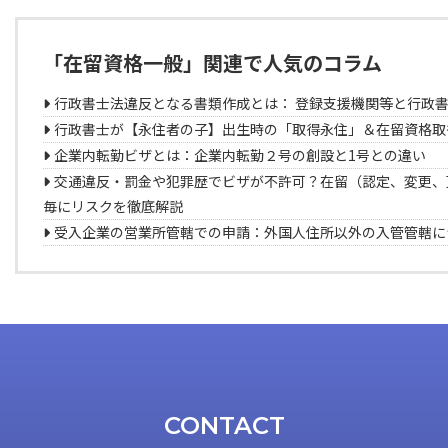
「在留資格一般」関連で人気のコラム
行政書士法違反となる書類作成とは： 登録支援機関等と行政
行政書士が【永住者の子】出生時の「取得永住」＆在留資格取
企業内転勤ビザとは：企業内転勤２号の創設と1号との違い
交通違反・罰金や犯罪歴でビザが不許可？在留（認定、変更、
毎にリスクを徹底解説
受入企業の営業所管轄での申請：外国人住所以外の入管管轄に
CONTACT