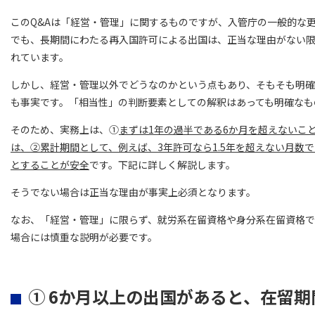
このQ&Aは「経営・管理」に関するものですが、入管庁の一般的な
でも、長期間にわたる再入国許可による出国は、正当な理由がない
れています。
しかし、経営・管理以外でどうなのかという点もあり、そもそも明
も事実です。「相当性」の判断要素としての解釈はあっても明確なも
そのため、実務上は、①
まずは1年の過半である6か月を超えないこ
は、②累計期間として、例えば、3年許可なら1.5年を超えない月数
とすることが安全
です。下記に詳しく解説します。
そうでない場合は正当な理由が事実上必須となります。
なお、「経営・管理」に限らず、就労系在留資格や身分系在留資格
場合には慎重な説明が必要です。
① 6か月以上の出国があると、在留