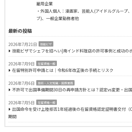
雇用企業
・外国人個人：漫画家、芸能人(アイドルグループ
ブ)、一般企業勤務者他
最新の投稿
2026年7月21日
技能ビザ
技能ビザでシェフを招へい|南インド料理店の許可事例と成功の
2026年7月9日
在留資格一般
在留特別許可申請とは｜令和6年改正後の手続とリスク
2026年7月6日
技術・人文知識・国際業務
不許可で出国準備期間30日の再申請方針とは？認定vs変更・出
2026年7月5日
在留資格一般
出国命令を受け上陸拒否1年経過後の在留資格認定証明書交付（C
期間