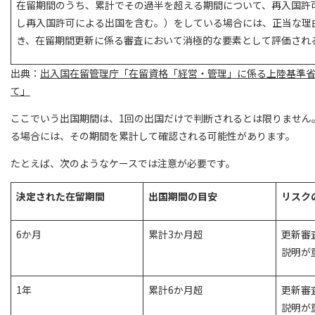
在留期間のうち、累計でその過半を超える期間について、再入国許
し再入国許可による出国を含む。）をしている場合には、正当な理
き、在留期間更新に係る審査において消極的な要素として評価され
出典：
出入国在留管理庁「在留資格「経営・管理」に係る上陸基準
て」
ここでいう出国期間は、1回の出国だけで判断されるとは限りません
る場合には、その期間を累計して確認される可能性があります。
たとえば、次のようなケースでは注意が必要です。
決定された在留期間
出国期間の目安
リスク
6か月
累計3か月超
更新審
説明が
1年
累計6か月超
更新審
説明が