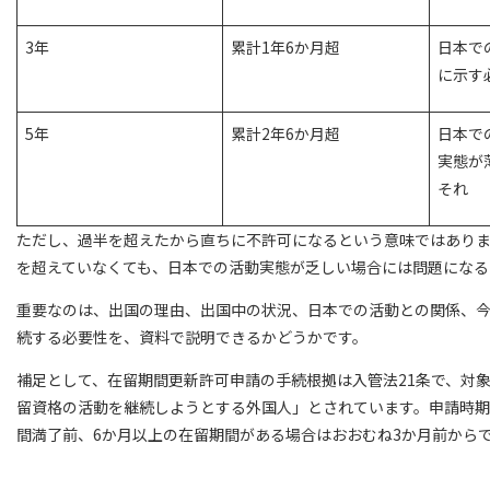
3年
累計1年6か月超
日本で
に示す
5年
累計2年6か月超
日本で
実態が
それ
ただし、過半を超えたから直ちに不許可になるという意味ではあり
を超えていなくても、日本での活動実態が乏しい場合には問題になる
重要なのは、出国の理由、出国中の状況、日本での活動との関係、
続する必要性を、資料で説明できるかどうかです。
補足として、在留期間更新許可申請の手続根拠は入管法21条で、対
留資格の活動を継続しようとする外国人」とされています。申請時
間満了前、6か月以上の在留期間がある場合はおおむね3か月前からで