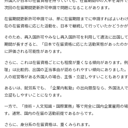
外国人が日本の在留資格を持っていても、在留期間中の大半を海外で
次回の在留期間更新許可申請で問題になることがあります。
在留期間更新許可申請では、単に在留期限までに申請すればよいわ
在の在留資格に応じた活動を、日本で継続して行っていたかどうかが
そのため、再入国許可やみなし再入国許可を利用して適法に出国し
期間が長すぎると、「日本で在留資格に応じた活動実態があったの
に評価される可能性があります。
さらに、これは在留資格ごとにも程度が重くなる傾向があります。
理」は比較的、出国の正当事由が認められやすい傾向にありました
人の経営等がある外国人の場合、主張・立証しやすいこともありま
あるいは、就労系でも、「企業内転勤」の出向類型なら、外国法人
立証もしやすいことになります。
一方で、「技術・人文知識・国際業務」等で完全に国内企業雇用の
す。通常、国内の在留の活動前提であるからです。
さらに、身分系の在留資格は、重くみられます。