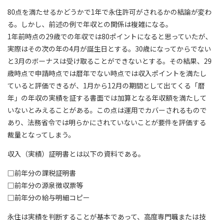
80点を満たせるかどうかで1年で永住許可がされるかの結論が変わ
る。しかし、前述の例で年収との関係は複雑になる。
1年前時点の29歳での年収では80ポイントになると思っていたが、
実際はその次の年の4月が誕生日とする。30歳になってからでない
と3月のボーナスは受け取ることができないとする。その結果、29
歳時点で申請時点では暦年でない時点では収入ポイントを満たし
ていると評価できるが、1月から12月の期間として出てくる「暦
年」の年収の実績を証する書面では加算となる年収額を満たして
いないとみえることがある。この点は運用でカバーされるもので
あり、法務省令では明らかにされていないことが要件を評価する
裁量となってしまう。
収入（実績）証明書とは以下の資料である。
□前年分の課税証明書
□前年分の源泉徴収票等
□前年分の給与明細コピー
永住は実績を判断することが基本であって、高度専門職または技