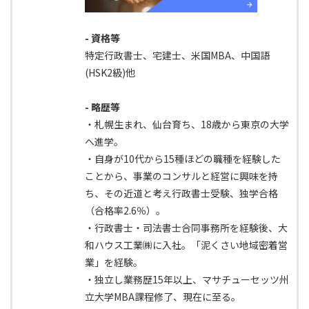
- 資格等
特定行政書士、宅建士、米国MBA、中国語
(HSK2級)他
- 略歴等
・札幌生まれ、仙台育ち、18歳から東京の大学
へ進学。
・自身が10代から15種ほどの職種を経験した
ことから、事業のコンサルと経営に興味を持
ち、その近道と考え行政書士受験、独学合格
（合格率2.6％）。
・行政書士・司法書士合同事務所を経験後、大
和ハウス工業㈱に入社。「泥くさい地域密着営
業」を経験。
・独立し業務歴15年以上、マサチューセッツ州
立大学MBA課程修了、現在に至る。