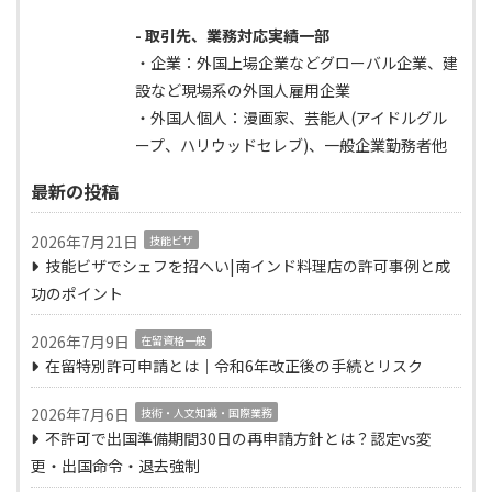
- 取引先、業務対応実績一部
・企業：外国上場企業などグローバル企業、建
設など現場系の外国人雇用企業
・外国人個人：漫画家、芸能人(アイドルグル
ープ、ハリウッドセレブ)、一般企業勤務者他
最新の投稿
2026年7月21日
技能ビザ
技能ビザでシェフを招へい|南インド料理店の許可事例と成
功のポイント
2026年7月9日
在留資格一般
在留特別許可申請とは｜令和6年改正後の手続とリスク
2026年7月6日
技術・人文知識・国際業務
不許可で出国準備期間30日の再申請方針とは？認定vs変
更・出国命令・退去強制