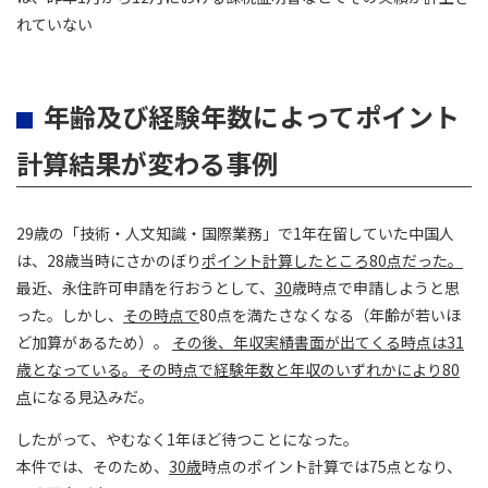
れていない
年齢及び経験年数によってポイント
計算結果が変わる事例
29歳の「技術・人文知識・国際業務」で1年在留していた中国人
は、28歳当時にさかのぼり
ポイント計算したところ80点だった。
最近、永住許可申請を行おうとして、
30
歳時点で申請しようと思
った。しかし、
その時点で
80点を満たさなくなる（年齢が若いほ
ど加算があるため）。
その後、年収実績書面が出てくる時点は31
歳となっている。その時点で経験年数と年収のいずれかにより80
点
になる見込みだ。
したがって、やむなく1年ほど待つことになった。
本件では、そのため、
30歳
時点のポイント計算では75点となり、