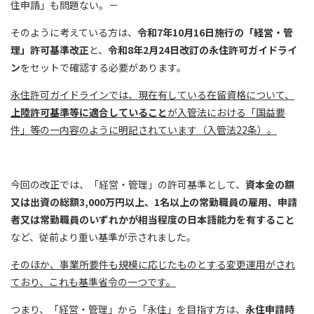
住申請」も問題ない。－
そのように考えている方は、
令和7年10月16日施行の「経営・管
理」許可基準改正
と、
令和8年2月24日改訂の永住許可ガイドライ
ン
をセットで確認する必要があります。
永住許可ガイドラインでは、現在有している在留資格について、
上陸許可基準等に適合していること
が入管法における「国益要
件」等の一内容のように明記されています（入管法22条）。
今回の改正では、「経営・管理」の許可基準として、
資本金の額
又は出資の総額3,000万円以上、1名以上の常勤職員の雇用、申請
者又は常勤職員のいずれかが相当程度の日本語能力を有すること
など、従前より重い基準が示されました。
そのほか、事業所要件も規模に応じたものとする変更運用がされ
ており、これも基準省令の一つです。
つまり、「経営・管理」から「永住」を目指す方は、
永住申請時