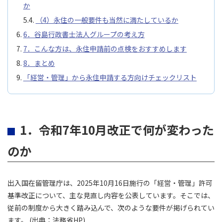
か
（4）永住の一般要件も当然に満たしているか
6．谷島行政書士法人グループの考え方
7．こんな方は、永住申請前の点検をおすすめします
8．まとめ
「経営・管理」から永住申請する方向けチェックリスト
1．令和7年10月改正で何が変わった
のか
出入国在留管理庁は、2025年10月16日施行の「経営・管理」許可
基準改正について、主な見直し内容を公表しています。そこでは、
従前の制度から大きく踏み込んで、次のような要件が掲げられてい
ます。 (出典：
法務省HP
)