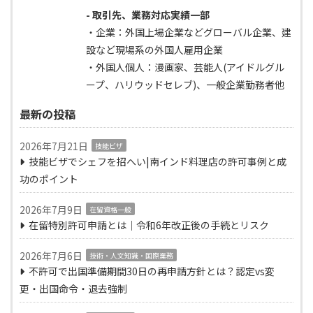
- 取引先、業務対応実績一部
・企業：外国上場企業などグローバル企業、建
設など現場系の外国人雇用企業
・外国人個人：漫画家、芸能人(アイドルグル
ープ、ハリウッドセレブ)、一般企業勤務者他
最新の投稿
2026年7月21日
技能ビザ
技能ビザでシェフを招へい|南インド料理店の許可事例と成
功のポイント
2026年7月9日
在留資格一般
在留特別許可申請とは｜令和6年改正後の手続とリスク
2026年7月6日
技術・人文知識・国際業務
不許可で出国準備期間30日の再申請方針とは？認定vs変
更・出国命令・退去強制