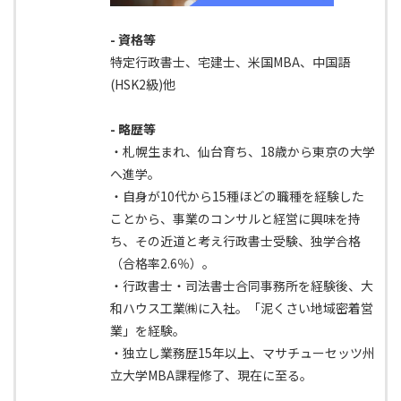
- 資格等
特定行政書士、宅建士、米国MBA、中国語
(HSK2級)他
- 略歴等
・札幌生まれ、仙台育ち、18歳から東京の大学
へ進学。
・自身が10代から15種ほどの職種を経験した
ことから、事業のコンサルと経営に興味を持
ち、その近道と考え行政書士受験、独学合格
（合格率2.6％）。
・行政書士・司法書士合同事務所を経験後、大
和ハウス工業㈱に入社。「泥くさい地域密着営
業」を経験。
・独立し業務歴15年以上、マサチューセッツ州
立大学MBA課程修了、現在に至る。