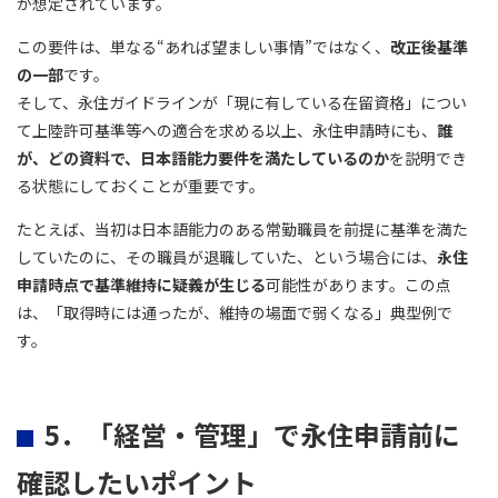
が想定されています。
この要件は、単なる“あれば望ましい事情”ではなく、
改正後基準
の一部
です。
そして、永住ガイドラインが「現に有している在留資格」につい
て上陸許可基準等への適合を求める以上、永住申請時にも、
誰
が、どの資料で、日本語能力要件を満たしているのか
を説明でき
る状態にしておくことが重要です。
たとえば、当初は日本語能力のある常勤職員を前提に基準を満た
していたのに、その職員が退職していた、という場合には、
永住
申請時点で基準維持に疑義が生じる
可能性があります。この点
は、「取得時には通ったが、維持の場面で弱くなる」典型例で
す。
5．「経営・管理」で永住申請前に
確認したいポイント