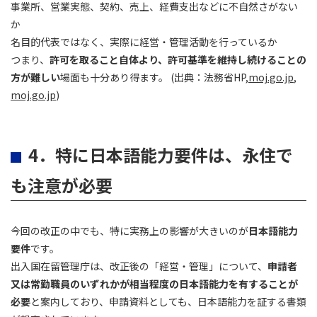
事業所、営業実態、契約、売上、経費支出などに不自然さがない
か
名目的代表ではなく、実際に経営・管理活動を行っているか
つまり、
許可を取ること自体より、許可基準を維持し続けることの
方が難しい
場面も十分あり得ます。 (出典：法務省HP,
moj.go.jp
,
moj.go.jp
)
4．特に日本語能力要件は、永住で
も注意が必要
今回の改正の中でも、特に実務上の影響が大きいのが
日本語能力
要件
です。
出入国在留管理庁は、改正後の「経営・管理」について、
申請者
又は常勤職員のいずれかが相当程度の日本語能力を有することが
必要
と案内しており、申請資料としても、日本語能力を証する書類