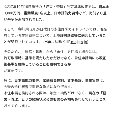
令和7年10月16日施行の「経営・管理」許可基準改正では、
資本金
3,000万円、常勤職員1名以上、日本語能力要件
など、従前より重
い基準が追加されました。
そして、令和8年2月24日改訂の永住許可ガイドラインでは、現在
有している在留資格について、
上陸許可基準等に適合しているこ
と
が明記されています。 (出典：法務省HP,
moj.go.jp
)
そのため、「経営・管理」から「永住」を目指す場合には、
許可取得時に基準を満たしたかだけでなく、永住申請時にも改正
後基準を維持していることを説明できるか
が重要です。
特に、
日本語能力要件、常勤職員体制、資本基盤、事業実体
は、
今後の永住審査で重要な争点になり得ます。
永住申請を検討される際は、年金・納税だけでなく、
現在の「経
営・管理」ビザの維持状況そのものの点検
もあわせて行うことを
おすすめします。