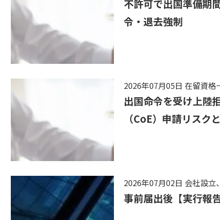
不許可で出国準備期間
令・退去強制
2026年07月05日
在留資格
出国命令を受け上陸
（CoE）申請リスク
2026年07月02日
会社設立
事前届出後【実行報