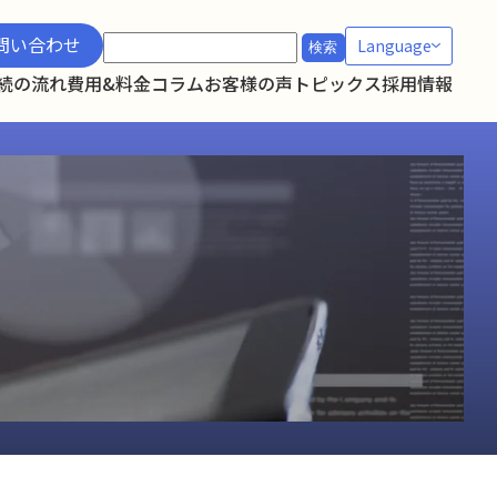
検
問い合わせ
Language
索:
続の流れ
費用&料金
コラム
お客様の声
トピックス
採用情報