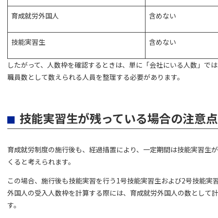
育成就労外国人
含めない
技能実習生
含めない
したがって、人数枠を確認するときは、単に「会社にいる人数」では
職員数として数えられる人員を整理する必要があります。
技能実習生が残っている場合の注意点
育成就労制度の施行後も、経過措置により、一定期間は技能実習生
くると考えられます。
この場合、施行後も技能実習を行う1号技能実習生および2号技能実
外国人の受入人数枠を計算する際には、育成就労外国人の数として
す。