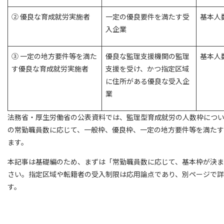
② 優良な育成就労実施者
一定の優良要件を満たす受
基本人
入企業
③ 一定の地方要件等を満た
優良な監理支援機関の監理
基本人
す優良な育成就労実施者
支援を受け、かつ指定区域
に住所がある優良な受入企
業
法務省・厚生労働省の公表資料では、監理型育成就労の人数枠につ
の常勤職員数に応じて、一般枠、優良枠、一定の地方要件等を満た
ます。
本記事は基礎編のため、まずは「常勤職員数に応じて、基本枠が決
さい。指定区域や転籍者の受入制限は応用論点であり、別ページで
す。