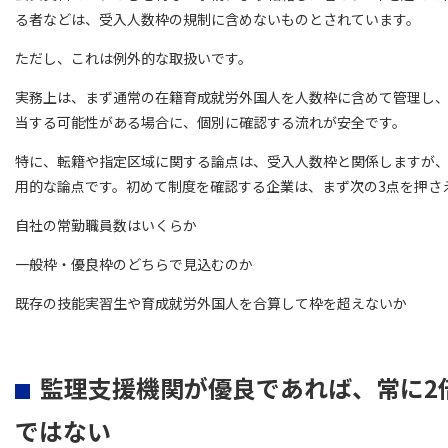
る者などは、受入人数枠の規制に含めないものとされています。
ただし、これは例外的な取扱いです。
実務上は、まず通常の在籍育成就労外国人を人数枠に含めて管理し
当する可能性がある場合に、個別に確認する流れが安全です。
特に、転籍や指定区域に関する論点は、受入人数枠と関係しますが
用的な論点です。初めて制度を確認する企業は、まず次の3点を押さ
自社の常勤職員数はいくらか
一般枠・優良枠のどちらで見込むのか
既存の技能実習生や育成就労外国人を合算して枠を超えないか
監理支援機関が優良であれば、常に2
ではない