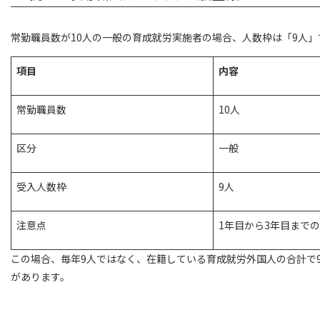
常勤職員数が10人の一般の育成就労実施者の場合、人数枠は「9人」
項目
内容
常勤職員数
10人
区分
一般
受入人数枠
9人
注意点
1年目から3年目まで
この場合、毎年9人ではなく、在籍している育成就労外国人の合計で
があります。