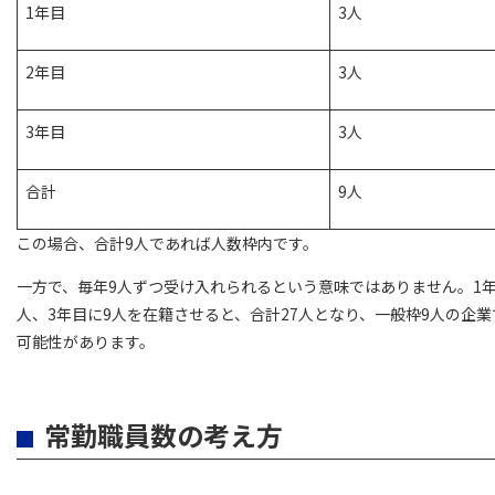
1年目
3人
2年目
3人
3年目
3人
合計
9人
この場合、合計9人であれば人数枠内です。
一方で、毎年9人ずつ受け入れられるという意味ではありません。1年
人、3年目に9人を在籍させると、合計27人となり、一般枠9人の企
可能性があります。
常勤職員数の考え方