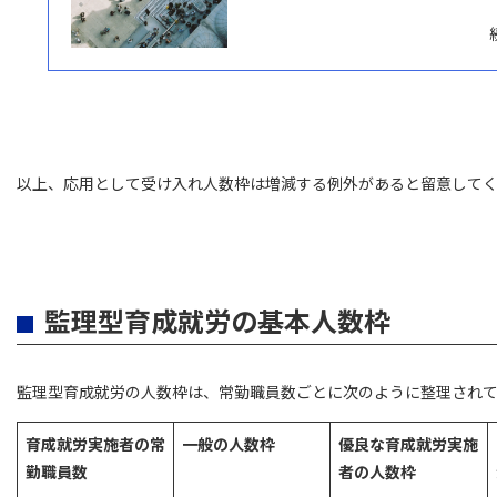
以上、応用として受け入れ人数枠は増減する例外があると留意して
監理型育成就労の基本人数枠
監理型育成就労の人数枠は、常勤職員数ごとに次のように整理され
育成就労実施者の常
一般の人数枠
優良な育成就労実施
勤職員数
者の人数枠