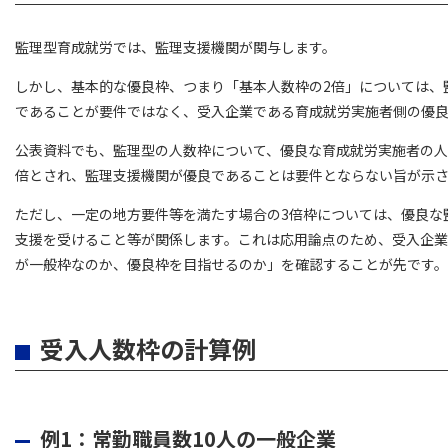
監理型育成就労では、監理支援機関が関与します。
しかし、基本的な優良枠、つまり「基本人数枠の2倍」については、
であることが要件ではなく、受入企業である育成就労実施者側の優
公表資料でも、監理型の人数枠について、優良な育成就労実施者の人
倍とされ、監理支援機関が優良であることは要件とならない旨が示
ただし、一定の地方要件等を満たす場合の3倍枠については、優良な
支援を受けること等が関係します。これは応用論点のため、受入企
が一般枠なのか、優良枠を目指せるのか」を確認することが先です。
受入人数枠の計算例
例1：常勤職員数10人の一般企業