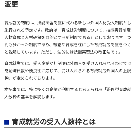
変更
育成就労制度は、技能実習制度に代わる新しい外国人材受入制度とし
施行される予定です。政府は「育成就労制度について、技能実習制度
人材育成と人材確保を目的とする新制度である」としております。つ
判も多かった制度であり、転籍や育成を柱にした育成就労制度をつく
と説明しています。ただし、法的には技能実習法の改正法です。
育成就労では、受入企業が無制限に外国人を受け入れられるわけで
常勤職員数や優良性に応じて、受け入れられる育成就労外国人の上
枠」が定められております。
本記事では、特に多くの企業が利用すると考えられる「監理型育成
人数枠の基本を解説します。
育成就労の受入人数枠とは