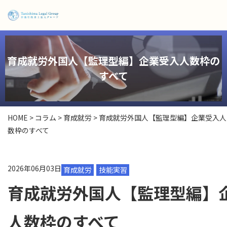
育成就労外国人【監理型編】企業受入人数枠の
すべて
HOME
>
コラム
>
育成就労
>
育成就労外国人【監理型編】企業受入人
数枠のすべて
2026年06月03日
育成就労
技能実習
育成就労外国人【監理型編】
人数枠のすべて