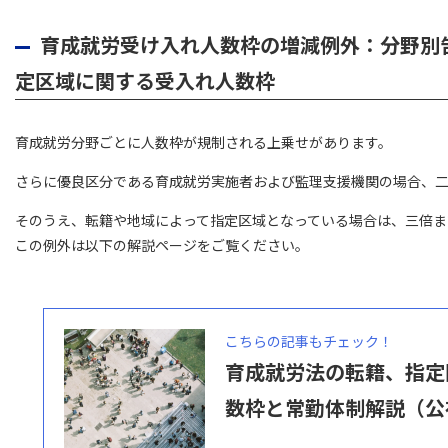
育成就労受け入れ人数枠の増減例外：分野別
定区域に関する受入れ人数枠
育成就労分野ごとに人数枠が規制される上乗せがあります。
さらに優良区分である育成就労実施者および監理支援機関の場合、
そのうえ、転籍や地域によって指定区域となっている場合は、三倍ま
この例外は以下の解説ページをご覧ください。
こちらの記事もチェック！
育成就労法の転籍、指定
数枠と常勤体制解説（公