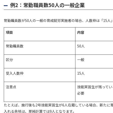
例2：常勤職員数50人の一般企業
常勤職員数が50人の一般の育成就労実施者の場合、人数枠は「15人
項目
内容
常勤職員数
50人
区分
一般
受入人数枠
15人
注意点
技能実習生が残ってい
必要
たとえば、施行後も2号技能実習生が6人在籍している場合、新たに
入れる余地は、単純計算では9人となります。