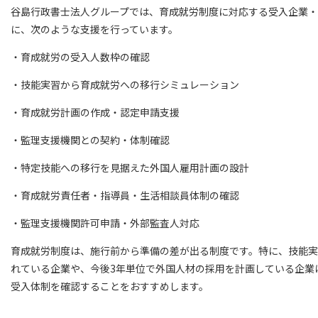
谷島行政書士法人グループでは、育成就労制度に対応する受入企業
に、次のような支援を行っています。
・育成就労の受入人数枠の確認
・技能実習から育成就労への移行シミュレーション
・育成就労計画の作成・認定申請支援
・監理支援機関との契約・体制確認
・特定技能への移行を見据えた外国人雇用計画の設計
・育成就労責任者・指導員・生活相談員体制の確認
・監理支援機関許可申請・外部監査人対応
育成就労制度は、施行前から準備の差が出る制度です。特に、技能
れている企業や、今後3年単位で外国人材の採用を計画している企業
受入体制を確認することをおすすめします。